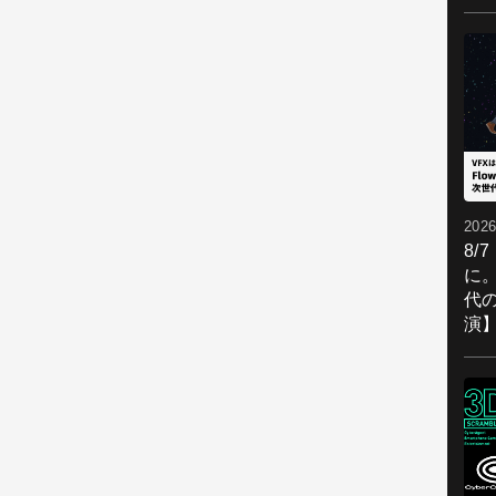
2026
8/
に。
代
演