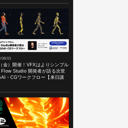
/08/03
7（金）開催！VFXはよりシンプル
Flow Studio 開発者が語る次世
のAI・CGワークフロー【来日講
】