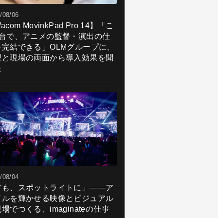
/08/06
acom MovinkPad Pro 14】「こ
1台で、アニメの監督・演出の仕
を完結できる」OLMグループに、
理と現場の両面から導入効果を聞
た
/08/04
君も、スポットライトに」――ア
ドルを輝かせる映像とビジュアル
場でつくる、imaginateの仕事