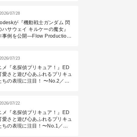
2026/07/28
todeskが『機動戦士ガンダム 閃
のハサウェイ キルケーの魔女』
事例を公開―Flow Production
ackingと3ds Maxが支えたCG制
現場
2026/07/23
ニメ『名探偵プリキュア！』ED
可愛さと遊び心あふれるプリキュ
たちの表現に注目！ 〜No.2／モ
リング＆リギング篇
2026/07/22
ニメ『名探偵プリキュア！』ED
可愛さと遊び心あふれるプリキュ
たちの表現に注目！〜No.1／演
篇