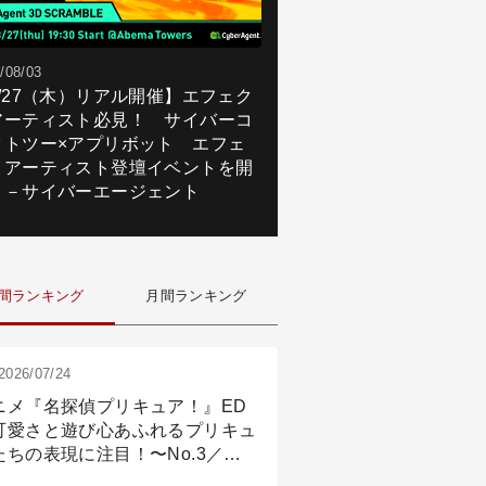
/08/03
8/27（木）リアル開催】エフェク
アーティスト必見！ サイバーコ
クトツー×アプリボット エフェ
トアーティスト登壇イベントを開
！－サイバーエージェント
間ランキング
月間ランキング
2026/07/24
ニメ『名探偵プリキュア！』ED
可愛さと遊び心あふれるプリキュ
たちの表現に注目！〜No.3／ア
メーション付け篇