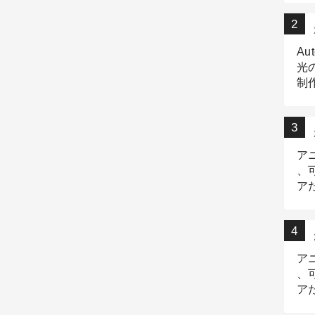
Au
光
制作
Tr
作
ア
、
ア
デ
ア
、
ア
出