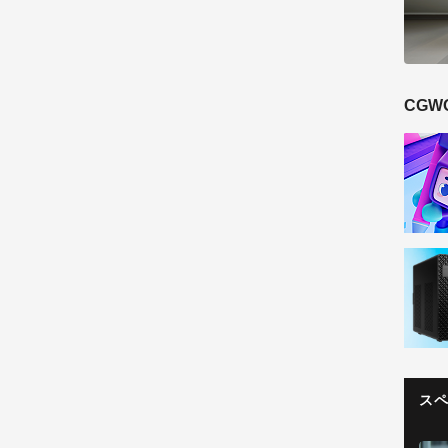
CGW
ス