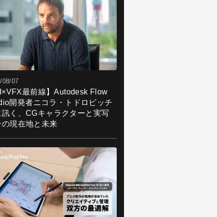
/08/07
I×VFX最前線】Autodesk Flow
udio開発者ニコラ・トドロビッチ
に訊く、CGキャラクターと実写
合の現在地と未来