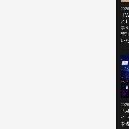
2026
【W
れ
事
管
い
2026
「
イ
を現