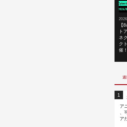
2026
【
ト
ネ
ク
催
週
ア
、
ア
ニ