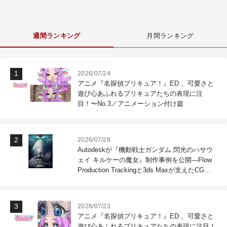
週間ランキング
月間ランキング
2026/07/24
アニメ『名探偵プリキュア！』ED 、可愛さと
遊び心あふれるプリキュアたちの表現に注
目！〜No.3／アニメーション付け篇
2026/07/28
Autodeskが『機動戦士ガンダム 閃光のハサウ
ェイ キルケーの魔女』制作事例を公開―Flow
Production Trackingと3ds Maxが支えたCG制
作現場
2026/07/23
アニメ『名探偵プリキュア！』ED 、可愛さと
遊び心あふれるプリキュアたちの表現に注目！