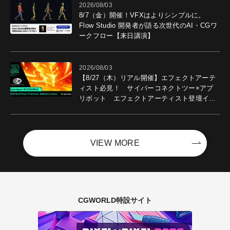
2026/08/03
8/7（金）開催！VFXはよりシンプルに。
Flow Studio 開発者が語る次世代のAI・CGワ
ークフロー【来日講演】
2026/08/03
【8/27（木）リアル開催】エフェクトアーテ
ィスト必見！ サイバーコネクトツー×アプ
リボット エフェクトアーティスト登壇イベ
ントを開催！－サイバーエージェント
VIEW MORE
CGWORLD特設サイト