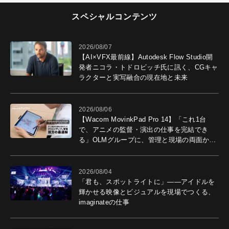
スペシャルコンテンツ
2026/08/07
【AI×VFX最前線】Autodesk Flow Studio開
発者ニコラ・トドロビッチ氏に訊く、CGキャ
ラクターと実写融合の現在地と未来
2026/08/06
【Wacom MovinkPad Pro 14】「これ1台
で、アニメの監督・演出の仕事を完結でき
る」OLMグループに、管理と現場の両面から
導入効果を聞いた
2026/08/04
「君も、スポットライトに」――アイドルを
輝かせる映像とビジュアルを現場でつくる、
imaginateの仕事