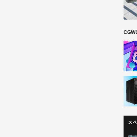
CGW
ス