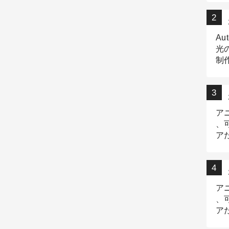
Au
光
制作
Tr
作
ア
、
ア
デ
ア
、
ア
出