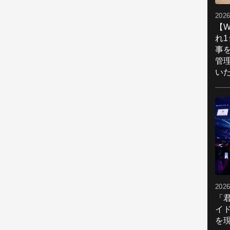
2026
【W
れ
事
管
い
2026
「
イ
を現