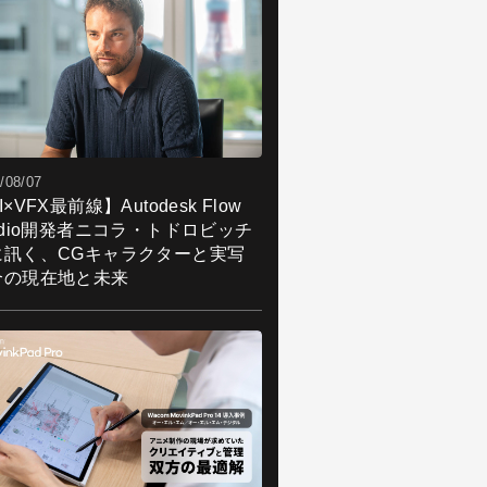
/08/07
I×VFX最前線】Autodesk Flow
udio開発者ニコラ・トドロビッチ
に訊く、CGキャラクターと実写
合の現在地と未来