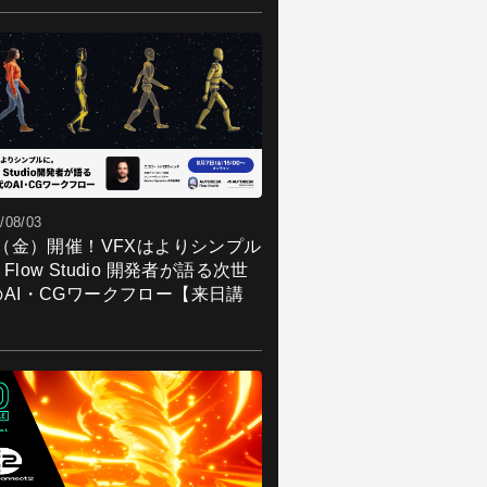
/08/03
7（金）開催！VFXはよりシンプル
Flow Studio 開発者が語る次世
のAI・CGワークフロー【来日講
】