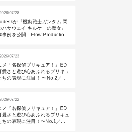
2026/07/28
todeskが『機動戦士ガンダム 閃
のハサウェイ キルケーの魔女』
事例を公開―Flow Production
ackingと3ds Maxが支えたCG制
現場
2026/07/23
ニメ『名探偵プリキュア！』ED
可愛さと遊び心あふれるプリキュ
たちの表現に注目！ 〜No.2／モ
リング＆リギング篇
2026/07/22
ニメ『名探偵プリキュア！』ED
可愛さと遊び心あふれるプリキュ
たちの表現に注目！〜No.1／演
篇