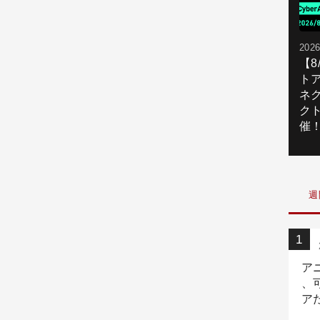
2026
【
ト
ネ
ク
催
週
ア
、
ア
ニ