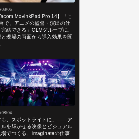
/08/06
acom MovinkPad Pro 14】「こ
1台で、アニメの監督・演出の仕
を完結できる」OLMグループに、
理と現場の両面から導入効果を聞
た
/08/04
君も、スポットライトに」――ア
ドルを輝かせる映像とビジュアル
場でつくる、imaginateの仕事