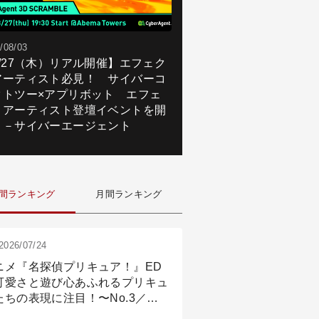
/08/03
8/27（木）リアル開催】エフェク
アーティスト必見！ サイバーコ
クトツー×アプリボット エフェ
トアーティスト登壇イベントを開
！－サイバーエージェント
間ランキング
月間ランキング
2026/07/24
ニメ『名探偵プリキュア！』ED
可愛さと遊び心あふれるプリキュ
たちの表現に注目！〜No.3／ア
メーション付け篇