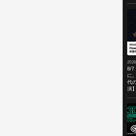
2026
8/
に。
代
演