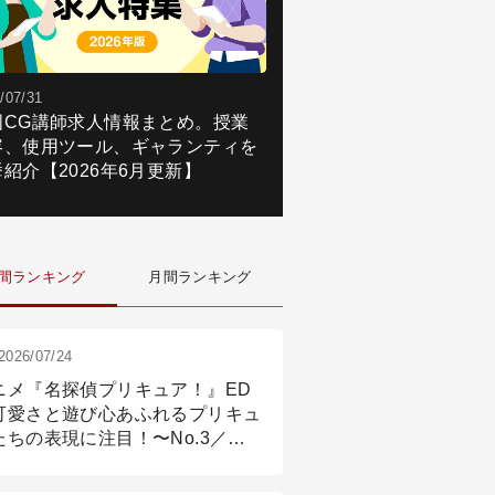
/07/31
国CG講師求人情報まとめ。授業
容、使用ツール、ギャランティを
紹介【2026年6月更新】
間ランキング
月間ランキング
2026/07/24
ニメ『名探偵プリキュア！』ED
可愛さと遊び心あふれるプリキュ
たちの表現に注目！〜No.3／ア
メーション付け篇