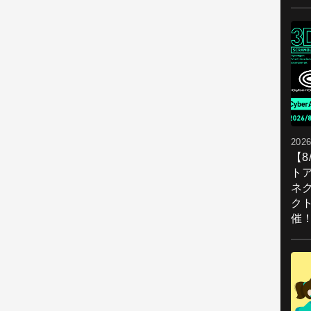
2026
【
ト
ネ
ク
催