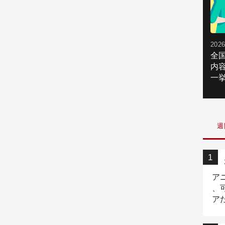
2026
全
内
一挙
週
ア
、
ア
ニ