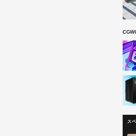
CGW
ス