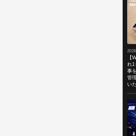
2026
【W
れ
事
管
い