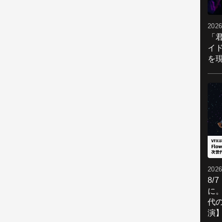
2026
「
イ
を現
2026
8/
に。
代
演