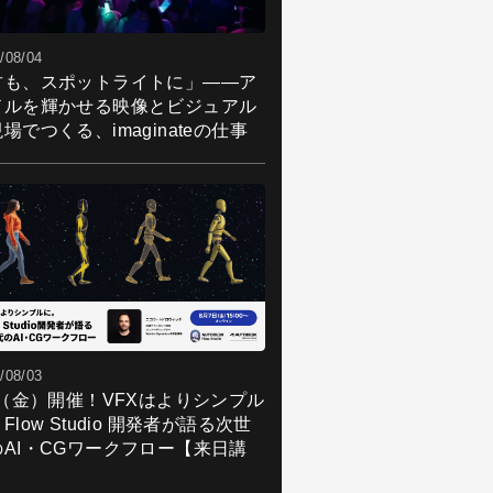
/08/04
君も、スポットライトに」――ア
ドルを輝かせる映像とビジュアル
場でつくる、imaginateの仕事
/08/03
7（金）開催！VFXはよりシンプル
Flow Studio 開発者が語る次世
のAI・CGワークフロー【来日講
】