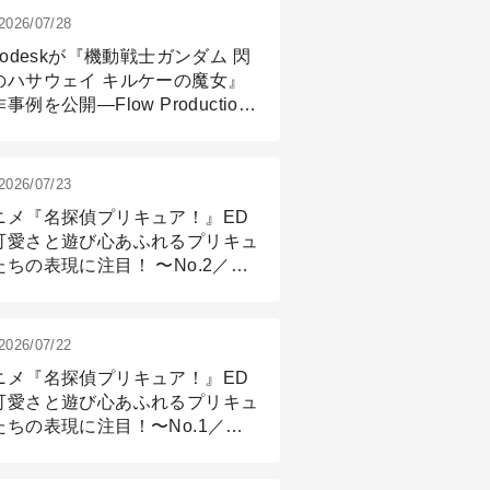
2026/07/28
todeskが『機動戦士ガンダム 閃
のハサウェイ キルケーの魔女』
事例を公開―Flow Production
ackingと3ds Maxが支えたCG制
現場
2026/07/23
ニメ『名探偵プリキュア！』ED
可愛さと遊び心あふれるプリキュ
たちの表現に注目！ 〜No.2／モ
リング＆リギング篇
2026/07/22
ニメ『名探偵プリキュア！』ED
可愛さと遊び心あふれるプリキュ
たちの表現に注目！〜No.1／演
篇