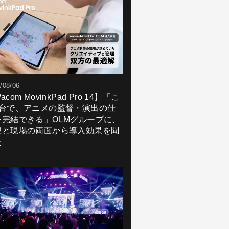
/08/06
acom MovinkPad Pro 14】「こ
1台で、アニメの監督・演出の仕
を完結できる」OLMグループに、
理と現場の両面から導入効果を聞
た