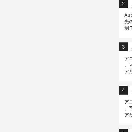
Au
光
制作
Tr
作
ア
、
ア
デ
ア
、
ア
出