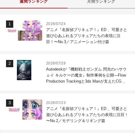
週間ランキング
月間ランキング
2026/07/24
アニメ『名探偵プリキュア！』ED 、可愛さと
遊び心あふれるプリキュアたちの表現に注
目！〜No.3／アニメーション付け篇
2026/07/28
Autodeskが『機動戦士ガンダム 閃光のハサウ
ェイ キルケーの魔女』制作事例を公開―Flow
Production Trackingと3ds Maxが支えたCG制
作現場
2026/07/23
アニメ『名探偵プリキュア！』ED 、可愛さと
遊び心あふれるプリキュアたちの表現に注目！
〜No.2／モデリング＆リギング篇