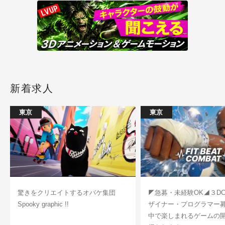
新着求人
東京
東京
驚きをクリエイトするオバケ集団
◤急募・未経験OK◢３D
Spooky graphic !!
ザイナー・プログラマー
中で楽しまれるゲームの