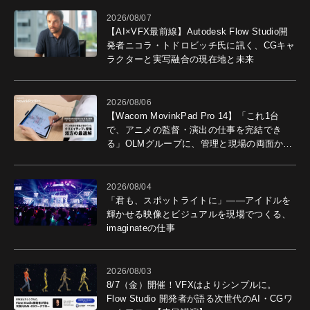
2026/08/07
【AI×VFX最前線】Autodesk Flow Studio開
発者ニコラ・トドロビッチ氏に訊く、CGキャ
ラクターと実写融合の現在地と未来
2026/08/06
【Wacom MovinkPad Pro 14】「これ1台
で、アニメの監督・演出の仕事を完結でき
る」OLMグループに、管理と現場の両面から
導入効果を聞いた
2026/08/04
「君も、スポットライトに」――アイドルを
輝かせる映像とビジュアルを現場でつくる、
imaginateの仕事
2026/08/03
8/7（金）開催！VFXはよりシンプルに。
Flow Studio 開発者が語る次世代のAI・CGワ