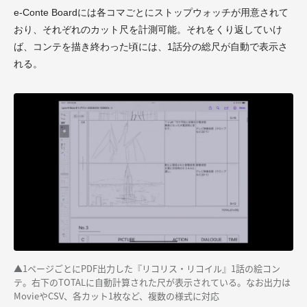
e-Conte Boardには各コマごとにストップウォッチが用意されて
おり、それぞれのカット尺を計測可能。それをくり返していけ
ば、コンテを描き終わった頃には、1話分の総尺が自動で表示さ
れる。
▲1ページごとにPDF出力した『リコリス・リコイル』1話の絵コン
テ。右下のTOTALに自動計算された尺が表示されている。なお出力は
MovieやCSV、各カット1枚など、複数の様式に対応