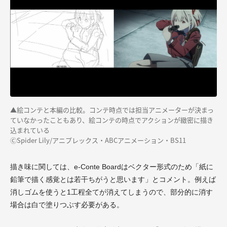
▲絵コンテと本編の比較。コンテ時点では担当アニメーターが決まっ
ていなかったこともあり、絵コンテの時点でアクションが緻密に描き
込まれている
ⒸSpider Lily/アニプレックス・ABCアニメーション・BS11
描き味に関しては、e-Conte Boardはベクター形式のため「紙に
鉛筆で描く感覚とは若干ちがうと思います」とコメント。例えば
消しゴムを使うと1工程全てが消えてしまうので、部分的に消す
場合は白で塗りつぶす必要がある。