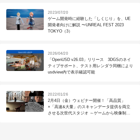
2023/07/20
ゲーム開発時に経験した「しくじり」を、UE
開発者向けに解説 〜UNREAL FEST 2023
TOKYO（3）
2026/04/20
「OpenUSD v26.03」リリース 3DGSのネイ
ティブサポート、テスト用レンダラ同梱により
usdview内で表示確認可能
2022/01/26
2月4日（金）ウェビナー開催！「高品質」
×「高速&大量」のスキャンデータ提供を両立
させる次世代スタジオ ～ゲームから映像制作
まであらゆるデータを手軽に提供～
（CyberHuman Productions）