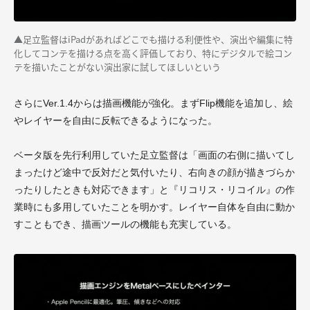
▲足立監督はiPadがあればどこでも描ける利便性や、演出や編集に特
化してコンテを描ける点を高く評価しており、特にデジタルで絵コン
テを描いたことがない演出家に試してほしいという
さらにVer.1.4からは描画機能が強化。まずFlip機能を追加し、絵
やレイヤーを自由に反転できるようになった。
ベータ版を先行利用していた足立監督は「画面の右側に描いてし
まったけど途中で反対だと気付いたり、右向きの顔が描きづらか
ったりしたときも対応できます」と『リコリス・リコイル』の作
業時にも多用していたことを明かす。レイヤー自体を自由に動か
すこともでき、描画ツールの機能も充実している。