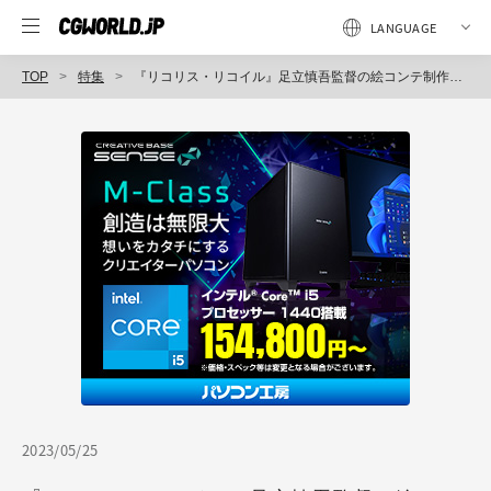
TOP
特集
『リコリス・リコイル』足立慎吾監督の絵コンテ制作を支えたiPadアプリ「e-Conte Board」〜ACTF 2023 in TAAF（1）
2023/05/25