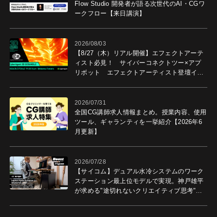
Flow Studio 開発者が語る次世代のAI・CGワ
ークフロー【来日講演】
2026/08/03
【8/27（木）リアル開催】エフェクトアーテ
ィスト必見！ サイバーコネクトツー×アプ
リボット エフェクトアーティスト登壇イベ
ントを開催！－サイバーエージェント
2026/07/31
全国CG講師求人情報まとめ。授業内容、使用
ツール、ギャランティを一挙紹介【2026年6
月更新】
2026/07/28
【サイコム】デュアル水冷システムのワーク
ステーション最上位モデルで実現。神戸雄平
が求める"途切れないクリエイティブ思考"｜
Boost with Sycom #05