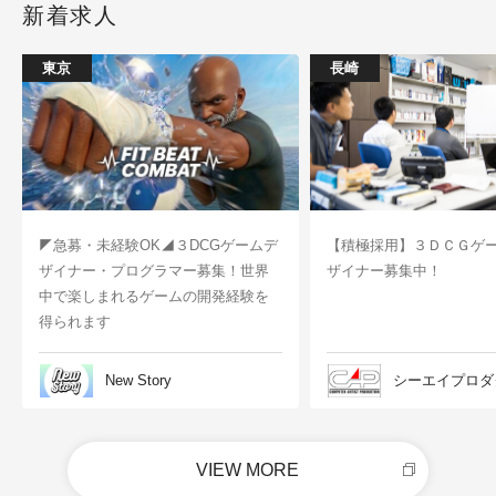
新着求人
東京
長崎
◤急募・未経験OK◢３DCGゲームデ
【積極採用】３ＤＣＧゲ
ザイナー・プログラマー募集！世界
ザイナー募集中！
中で楽しまれるゲームの開発経験を
得られます
New Story
シーエイプロダ
VIEW MORE