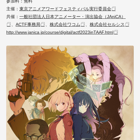
参加料：無料
主催：
東京アニメアワードフェスティバル実行委員会
共催：
一般社団法人日本アニメーター・演出協会（JAniCA）
、
ACTF事務局
、
株式会社ワコム
、
株式会社セルシス
http://www.janica.jp/course/digital/actf2023inTAAF.html