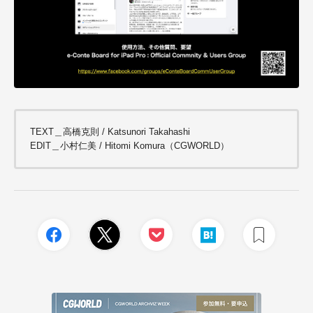
TEXT＿高橋克則 / Katsunori Takahashi
EDIT＿小村仁美 / Hitomi Komura（CGWORLD）