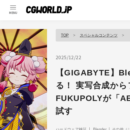
MENU
TOP
スペシャルコンテンツ
【
2025/12/22
【GIGABYTE】B
る！ 実写合成から
FUKUPOLYが「AER
試す
ハードウェア検証
Blender
その他（