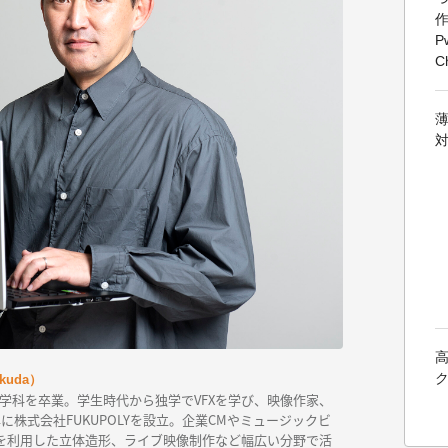
P
C
kuda）
築学科を卒業。学生時代から独学でVFXを学び、映像作家、
年に株式会社FUKUPOLYを設立。企業CMやミュージックビ
タを利用した立体造形、ライブ映像制作など幅広い分野で活