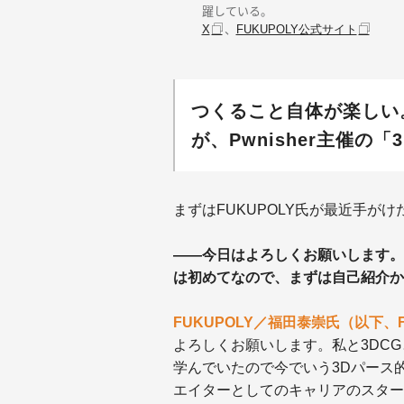
躍している。
、
X
FUKUPOLY公式サイト
つくること自体が楽しい
が、Pwnisher主催の「3D
まずはFUKUPOLY氏が最近手が
——今日はよろしくお願いします。F
は初めてなので、まずは自己紹介か
FUKUPOLY／福田泰崇氏（以下、F
よろしくお願いします。私と3DC
学んでいたので今でいう3Dパース
エイターとしてのキャリアのスター