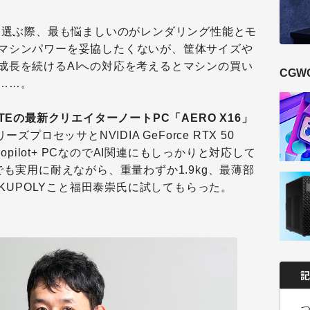
Cを選ぶ際、最も悩ましいのがレンダリング性能とモ
マシンパワーを妥協したくないが、筐体サイズや
成長を続けるAIへの対応を考えるとマシンの買い
CGW
……。
YTEの最新クリエイターノートPC「AERO X16」
シリーズプロセッサとNVIDIA GeForce RTX 50
したCopilot+ PCなのでAI関連にもしっかりと対応して
でも実用に耐えながら、重量わずか1.9kg、最薄部
UKUPOLYこと福田泰崇氏に試してもらった。