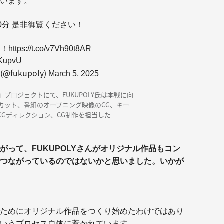
ています。
時30分 是非御覧ください！
す！
https://t.co/v7Vh90t8AR
eKupvU
 (@fukupoly)
March 5, 2025
リ』プロジェクトにて、FUKUPOLY氏は本戦に向
カット、番組のオープニング映像のCG、キー
CGディレクション、CG制作を担当した
って、FUKUPOLYさんがオリジナル作品もコン
つながっているのではないかと思いました。いかが
ためにオリジナル作品をつくり始めたわけではあり
いうプロセス自体に惹かれています。