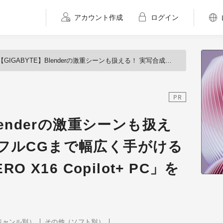
アカウント作成
ログイン
GIGABYTE】Blenderの激重シーンも扱える！ 実写合成からフルCGまで幅広く手がけるFUKUPOLYが「AERO X16 Copilot+ PC」を試す
PR
lenderの激重シーンも扱え
フルCGまで幅広く手がける
O X16 Copilot+ PC」を
ジャンル別）
その他（ソフト別）