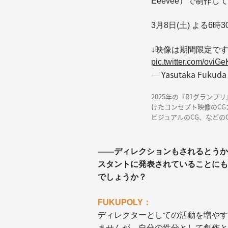
Eeevee）で制作し
3月8日(土) よる6
↓映像は期間限定で
pic.twitter.com/oviG
— Yasutaka Fukuda
2025年の『R1グランプ
けたコンセプト映像のCG
ビジュアルのCG、などの
——ディレクションもされるとうかが
スタントに発表されていることにも
でしょうか？
FUKUPOLY：
ディレクターとしての活動を増やす
ませんが、自分の性分として創作と