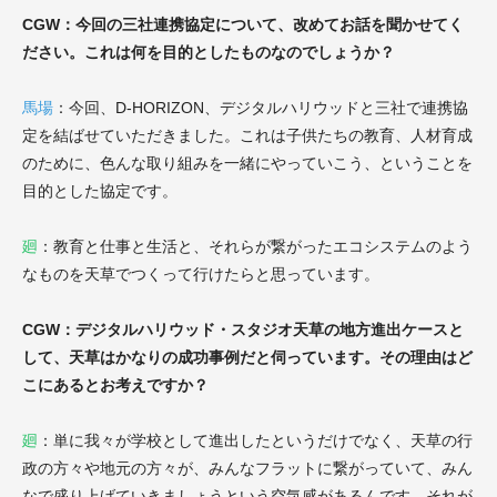
CGW：今回の三社連携協定について、改めてお話を聞かせてく
ださい。これは何を目的としたものなのでしょうか？
馬場
：今回、D-HORIZON、デジタルハリウッドと三社で連携協
定を結ばせていただきました。これは子供たちの教育、人材育成
のために、色んな取り組みを一緒にやっていこう、ということを
目的とした協定です。
廻
：教育と仕事と生活と、それらが繋がったエコシステムのよう
なものを天草でつくって行けたらと思っています。
CGW：デジタルハリウッド・スタジオ天草の地方進出ケースと
して、天草はかなりの成功事例だと伺っています。その理由はど
こにあるとお考えですか？
廻
：単に我々が学校として進出したというだけでなく、天草の行
政の方々や地元の方々が、みんなフラットに繋がっていて、みん
なで盛り上げていきましょうという空気感があるんです。それが