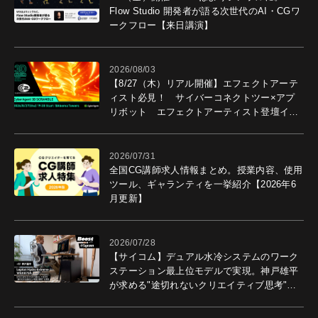
Flow Studio 開発者が語る次世代のAI・CGワ
ークフロー【来日講演】
2026/08/03
【8/27（木）リアル開催】エフェクトアーテ
ィスト必見！ サイバーコネクトツー×アプ
リボット エフェクトアーティスト登壇イベ
ントを開催！－サイバーエージェント
2026/07/31
全国CG講師求人情報まとめ。授業内容、使用
ツール、ギャランティを一挙紹介【2026年6
月更新】
2026/07/28
【サイコム】デュアル水冷システムのワーク
ステーション最上位モデルで実現。神戸雄平
が求める"途切れないクリエイティブ思考"｜
Boost with Sycom #05