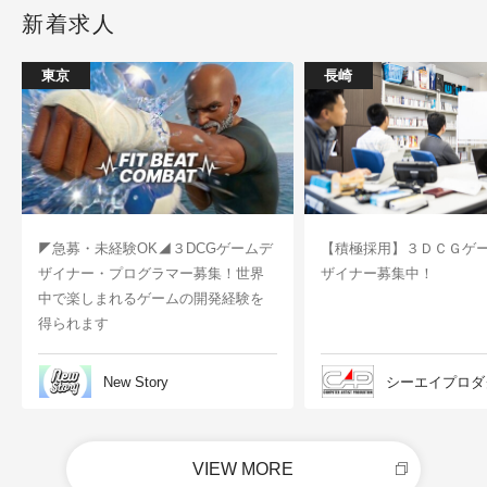
新着求人
東京
長崎
◤急募・未経験OK◢３DCGゲームデ
【積極採用】３ＤＣＧゲ
ザイナー・プログラマー募集！世界
ザイナー募集中！
中で楽しまれるゲームの開発経験を
得られます
New Story
シーエイプロダ
VIEW MORE