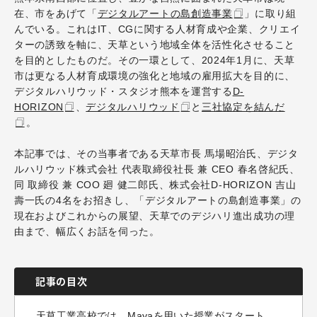
在、市をあげて「
デジタルアートの島創造事業
」に取り組
んでいる。これはIT、CGに関する人材育成や企業、クリエイ
ターの誘致を軸に、天草という地域全体を活性化させること
を目的としたものだ。その一環として、2024年1月に、天草
市は更なる人材育成環境の強化と地域の雇用拡大を目的に、
デジタルハリウッド・スタジオ熊本を運営する
D-
HORIZON
、
デジタルハリウッド
と
三社協定を結んだ
。
本記事では、その当事者である天草市長 馬場昭治氏、デジタ
ルハリウッド株式会社 代表取締役社長 兼 CEO 春名啓紀氏、
同 取締役 兼 COO 廻 健二郎氏、
株式会社
D-HORIZON 吉山
壽一氏の4名をお招きし、「デジタルアートの島創造事業」の
現在およびこれからの展望、天草でのデジハリ進出成功の理
由まで、幅広くお話を伺った。
記事の目次
天草工業高校では、Mayaを用いた授業がスタート。