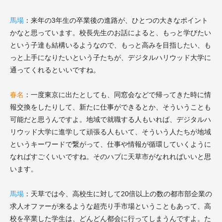
馬場
：来年の3年生の卒業後の進路が、ひとつの大きなポイント
かなと思っています。校長先生のお話によると、もっと学びたい
という子達も結構いるようなので、もっと高みを目指したい、も
っと上手になりたいという子たちが、デジタルハリウッド大学に
通ってくれるといいですね。
春名
：一度東京に出たとしても、同窓会などで帰ってきた時に情
報交換をしたりして、新たに仕事ができるとか、そういうことも
可能だと思うんですよ。地域で就職する人もいれば、デジタルハ
リウッド大学に進学して頑張る人もいて、そういう人たちが地域
というキーワードで繋がって、仕事や情報が循環していくように
なればすごくいいですね。そのハブに天草市がなれればいいと思
います。
馬場
：天草では今、高校生に対して20倍以上の数の都市部企業の
求人オファーが来るような超売り手市場ということもあって、高
校を卒業した学生は、どんどん都会に行ってしまうんですよ。た