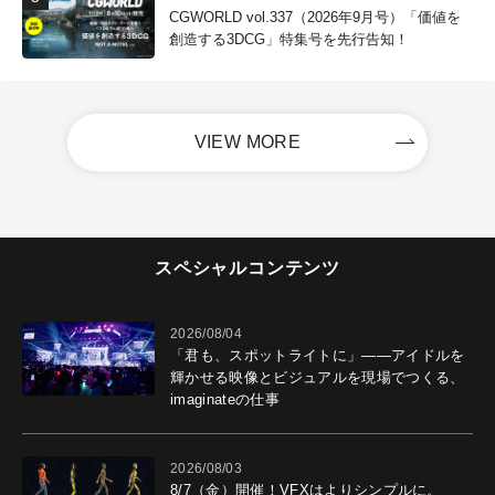
CGWORLD vol.337（2026年9月号）「価値を
創造する3DCG」特集号を先行告知！
VIEW MORE
スペシャルコンテンツ
2026/08/04
「君も、スポットライトに」――アイドルを
輝かせる映像とビジュアルを現場でつくる、
imaginateの仕事
2026/08/03
8/7（金）開催！VFXはよりシンプルに。