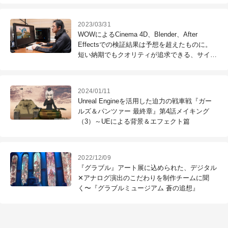
2023/03/31
WOWによるCinema 4D、Blender、After
Effectsでの検証結果は予想を超えたものに。
短い納期でもクオリティが追求できる、サイコ
ム「Lepton Motion Pro Z790/D5」
2024/01/11
Unreal Engineを活用した迫力の戦車戦『ガー
ルズ＆パンツァー 最終章』第4話メイキング
（3）～UEによる背景＆エフェクト篇
2022/12/09
『グラブル』アート展に込められた、デジタル
✕アナログ演出のこだわりを制作チームに聞
く〜『グラブルミュージアム 蒼の追想』