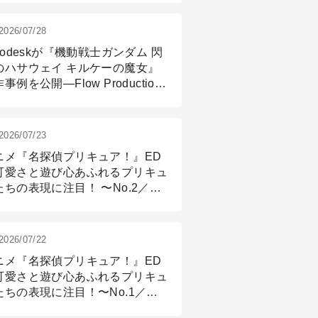
2026/07/28
todeskが『機動戦士ガンダム 閃
のハサウェイ キルケーの魔女』
事例を公開―Flow Production
ackingと3ds Maxが支えたCG制
現場
2026/07/23
ニメ『名探偵プリキュア！』ED
可愛さと遊び心あふれるプリキュ
たちの表現に注目！ 〜No.2／モ
リング＆リギング篇
2026/07/22
ニメ『名探偵プリキュア！』ED
可愛さと遊び心あふれるプリキュ
たちの表現に注目！〜No.1／演
篇