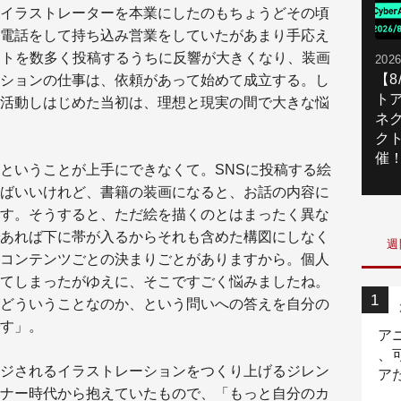
イラストレーターを本業にしたのもちょうどその頃
電話をして持ち込み営業をしていたがあまり手応え
イラストを数多く投稿するうちに反響が大きくなり、装画
2026
【
ションの仕事は、依頼があって始めて成立する。し
ト
活動しはじめた当初は、理想と現実の間で大きな悩
ネ
ク
催
ということが上手にできなくて。SNSに投稿する絵
ばいいけれど、書籍の装画になると、お話の内容に
す。そうすると、ただ絵を描くのとはまったく異な
あれば下に帯が入るからそれも含めた構図にしなく
週
コンテンツごとの決まりごとがありますから。個人
てしまったがゆえに、そこですごく悩みましたね。
どういうことなのか、という問いへの答えを自分の
す」。
ア
、
ジされるイラストレーションをつくり上げるジレン
ア
ナー時代から抱えていたもので、「もっと自分のカ
ニ