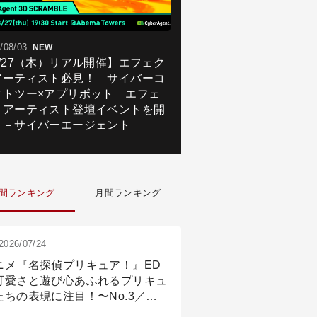
/08/03
NEW
8/27（木）リアル開催】エフェク
アーティスト必見！ サイバーコ
クトツー×アプリボット エフェ
トアーティスト登壇イベントを開
！－サイバーエージェント
間ランキング
月間ランキング
2026/07/24
ニメ『名探偵プリキュア！』ED
可愛さと遊び心あふれるプリキュ
たちの表現に注目！〜No.3／ア
メーション付け篇