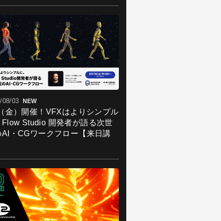
/08/03
NEW
7（金）開催！VFXはよりシンプル
Flow Studio 開発者が語る次世
のAI・CGワークフロー【来日講
】