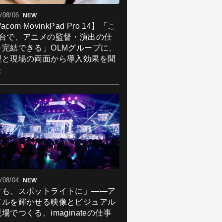
/08/06
NEW
acom MovinkPad Pro 14】「こ
1台で、アニメの監督・演出の仕
を完結できる」OLMグループに、
理と現場の両面から導入効果を聞
た
/08/04
NEW
君も、スポットライトに」――ア
ドルを輝かせる映像とビジュアル
場でつくる、imaginateの仕事