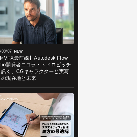
/08/07
NEW
I×VFX最前線】Autodesk Flow
udio開発者ニコラ・トドロビッチ
に訊く、CGキャラクターと実写
合の現在地と未来