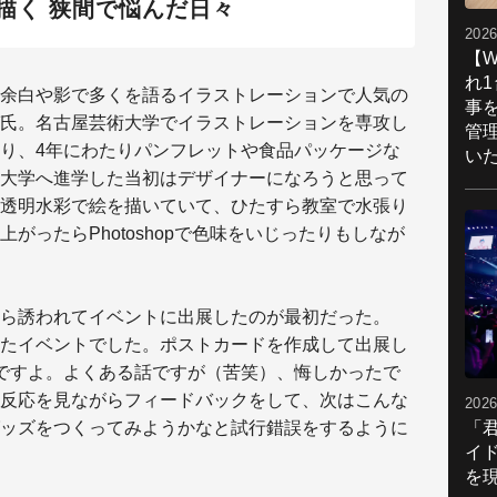
描く 狭間で悩んだ日々
2026
【W
れ
余白や影で多くを語るイラストレーションで人気の
事
氏。名古屋芸術大学でイラストレーションを専攻し
管
り、4年にわたりパンフレットや食品パッケージな
い
大学へ進学した当初はデザイナーになろうと思って
透明水彩で絵を描いていて、ひたすら教室で水張り
がったらPhotoshopで色味をいじったりもしなが
ら誘われてイベントに出展したのが最初だった。
たイベントでした。ポストカードを作成して出展し
ですよ。よくある話ですが（苦笑）、悔しかったで
反応を見ながらフィードバックをして、次はこんな
2026
「
ッズをつくってみようかなと試行錯誤をするように
イ
を現