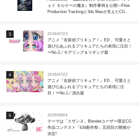
ェイ キルケーの魔女』制作事例を公開―Flow
Production Trackingと3ds Maxが支えたCG制
作現場
2026/07/23
アニメ『名探偵プリキュア！』ED 、可愛さと
遊び心あふれるプリキュアたちの表現に注目！
〜No.2／モデリング＆リギング篇
2026/07/22
アニメ『名探偵プリキュア！』ED 、可愛さと
遊び心あふれるプリキュアたちの表現に注
目！〜No.1／演出篇
2026/08/04
テーマは「スザンヌ」Blenderユーザー限定CG
作品コンテスト「b3d創作祭」五回目の開催が
決定!