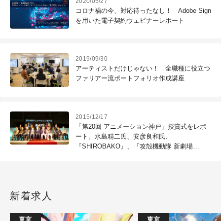
2020/05/27
コロナ禍の今、対応待ったなし！ Adobe Sign
を用いた電子契約ウェビナーレポート
2019/09/30
アーティストだけじゃない！ 全職種に役立つ
ファリアー流ポートフォリオ作成講座
2015/12/17
「第20回 アニメーション神戸」授賞式をレポ
ート。水島精二氏、安彦良和氏、
『SHIROBAKO』、『攻殻機動隊 新劇場
版』、『ジョジョ』第3部主題歌が各賞を受賞
新着求人
東京
東京