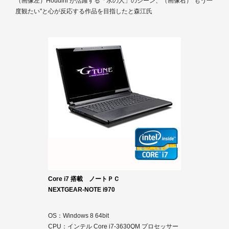
（画像左）Houdini が活躍する「水の人」のシーン、（画像右）"もう一
度観たい"と心が反応する作品を目指したと森江氏
Core i7 搭載 ノートＰＣ
NEXTGEAR-NOTE i970
OS：Windows 8 64bit
CPU：インテル Core i7-3630QM プロセッサー