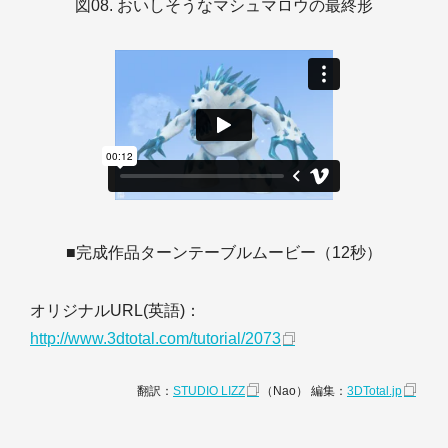
図08. おいしそうなマシュマロウの最終形
■完成作品ターンテーブルムービー（12秒）
オリジナルURL(英語)：
http://www.3dtotal.com/tutorial/2073
翻訳：
STUDIO LIZZ
（Nao） 編集：
3DTotal.jp