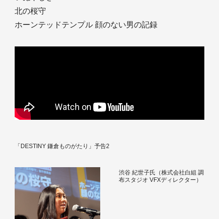
北の桜守
ホーンテッドテンプル 顔のない男の記録
「DESTINY 鎌倉ものがたり」予告2
渋谷 紀世子氏（株式会社白組 調
布スタジオ VFXディレクター）