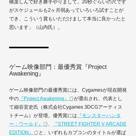
構楽しんで好き勝手やりまして。20秒ぐらいの尺です
がスケジュールも2ヶ月弱あっていろいろ試すことが
でき、こういう賞もいただけまして本当に良かったと
思います」（山内氏）。
ゲーム映像部門：最優秀賞『Project
Awakening』
ゲーム映像部門の最優秀賞には、Cygamesが現在開発
中の
『Project Awakening』
が選出され、代表とし
て細谷宜史氏（株式会社Cygames 3DCGアーティス
トチーム）が登壇。優秀賞には
『モンスターハンタ
ー：ワールド』
、
『STREET FIGHTER V ARCADE
EDITION』
と、いずれもカプコンのタイトルが選ば