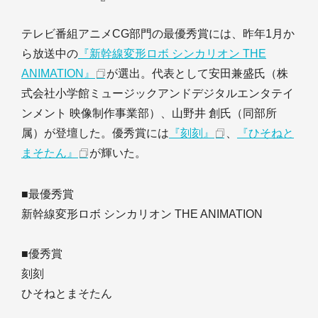
テレビ番組アニメCG部門の最優秀賞には、昨年1月か
ら放送中の
『新幹線変形ロボ シンカリオン THE
ANIMATION』
が選出。代表として安田兼盛氏（株
式会社小学館ミュージックアンドデジタルエンタテイ
ンメント 映像制作事業部）、山野井 創氏（同部所
属）が登壇した。優秀賞には
『刻刻』
、
『ひそねと
まそたん』
が輝いた。
■最優秀賞
新幹線変形ロボ シンカリオン THE ANIMATION
■優秀賞
刻刻
ひそねとまそたん