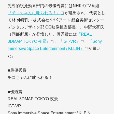
先導的視覚効果部門の最優秀賞にはNHKのTV番組
『チコちゃんに叱られる！』
が選出され、代表とし
て林 伸彦氏（株式会社NHKアート 総合美術センター
デジタルデザイン部 CG映像担当部長）、中野大亮氏
（同部所属）が登壇した。優秀賞には
『REAL
3DMAP TOKYO 夜景』
、
『IGT-VR』
、
『Sony
Immersive Space Entertainment / KLEIN』
が輝い
た。
■最優秀賞
チコちゃんに叱られる！
■優秀賞
REAL 3DMAP TOKYO 夜景
IGT-VR
Sony Immersive Space Entertainment / KLEIN