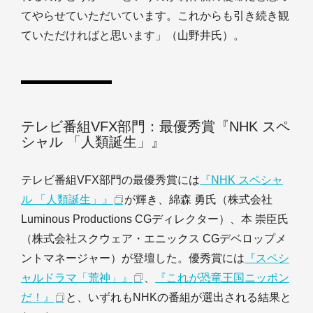
てやらせていただいています。これからも引き続き観
ていただければと思います」（山野井氏）。
テレビ番組VFX部門：最優秀賞『NHK スペ
シャル 「人類誕生」』
テレビ番組VFX部門の最優秀賞には
『NHK スペシャ
ル 「人類誕生」』
が輝き、綿森 勇氏（株式会社
Luminous Productions CGディレクター）、本 崇臣氏
（株式会社スクウェア・エニックス CGデベロップメ
ントマネージャー）が登壇した。優秀賞には
『スペシ
ャルドラマ「荒神」』
、
『これが恐竜王国ニッポン
だ！』
と、いずれもNHKの番組が選出される結果と