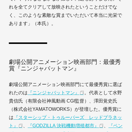
れを全てクリアして放映されたということだけでな
く、このような素敵な賞までいただいて本当に光栄で
あります」（本氏）。
劇場公開アニメーション映画部門：最優秀
賞『ニンジャバットマン』
劇場公開アニメーション映画部門にて最優秀賞に選ば
れたのは
『ニンジャバットマン』
。代表として水野
貴信氏（有限会社神風動画 CGI監督）、澤田覚史氏
（株式会社YAMATOWORKS）が登壇した。優秀賞に
は
『スターシップ・トゥルーパーズ レッドプラネッ
ト』
、
『GODZILLA 決戦機動増殖都市』
、
『ペン