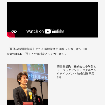
【夏休み特別総集編】アニメ 新幹線変形ロボ シンカリオン THE
ANIMATION 『団らん!! 速杉家とシンカリオン』
安田兼盛氏（株式会社小学館ミ
ュージックアンドデジタルエン
タテインメント 映像制作事業
部）