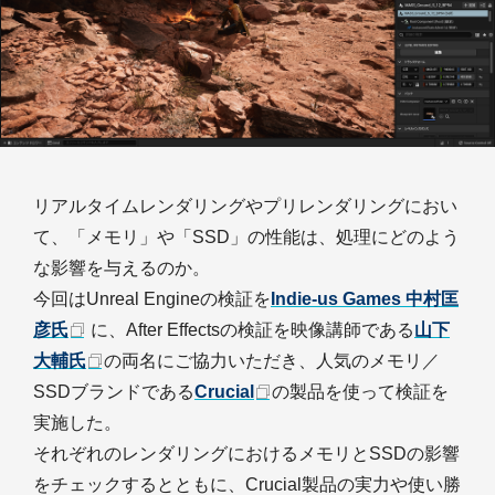
リアルタイムレンダリングやプリレンダリングにおい
て、「メモリ」や「SSD」の性能は、処理にどのよう
な影響を与えるのか。
今回はUnreal Engineの検証を
Indie-us Games 中村匡
彦氏
に、After Effectsの検証を映像講師である
山下
大輔氏
の両名にご協力いただき、人気のメモリ／
SSDブランドである
Crucial
の製品を使って検証を
実施した。
それぞれのレンダリングにおけるメモリとSSDの影響
をチェックするとともに、Crucial製品の実力や使い勝