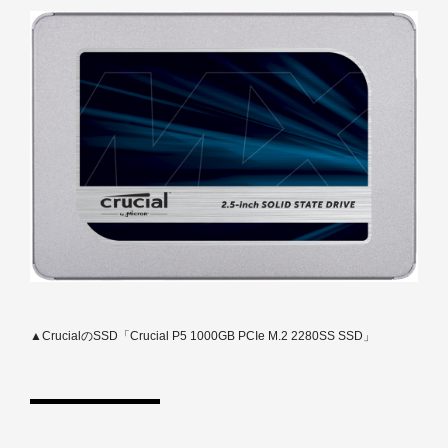
▲CrucialのSSD「Crucial P5 1000GB PCIe M.2 2280SS SSD」