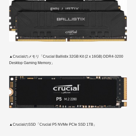
▲Crucialのメモリ「Crucial Ballistix 32GB Kit (2 x 16GB) DDR4-3200
Desktop Gaming Memory」
▲CrucialのSSD「Crucial P5 NVMe PCIe SSD 1TB」