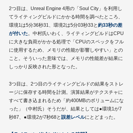
2つ目は、Unreal Engine 4用の「Soul City」を利用し
てライティングビルドにかかる時間を調べたところ、
環境1は5分36秒31、環境2は5分03秒33と
約33秒の差
が付いた
。中村氏いわく、ライティングビルドはCPU
に大きな負荷がかかる処理で「CPUのスペックをフル
に使用するため、メモリの性能が影響しやすい」との
こと。そういった意味では、メモリの性能差が結果に
しっかり反映された形となった。
3つ目は、2つ目のライティングビルドの結果をストレ
ージに保存する時間を計測。演算結果がテクスチャに
すべて書き込まれるため「約400MBのボリュームにな
った」（中村氏）そうだが、結果としては●環境1が7
秒87、●環境2が7秒68と
誤差レベル
にとどまった。