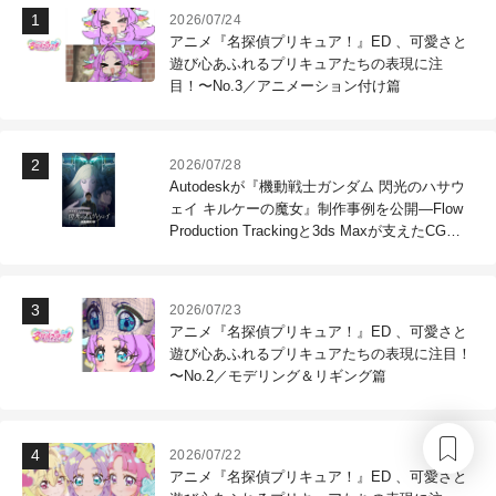
2026/07/24
アニメ『名探偵プリキュア！』ED 、可愛さと
遊び心あふれるプリキュアたちの表現に注
目！〜No.3／アニメーション付け篇
2026/07/28
Autodeskが『機動戦士ガンダム 閃光のハサウ
ェイ キルケーの魔女』制作事例を公開―Flow
Production Trackingと3ds Maxが支えたCG制
作現場
2026/07/23
アニメ『名探偵プリキュア！』ED 、可愛さと
遊び心あふれるプリキュアたちの表現に注目！
〜No.2／モデリング＆リギング篇
2026/07/22
アニメ『名探偵プリキュア！』ED 、可愛さと