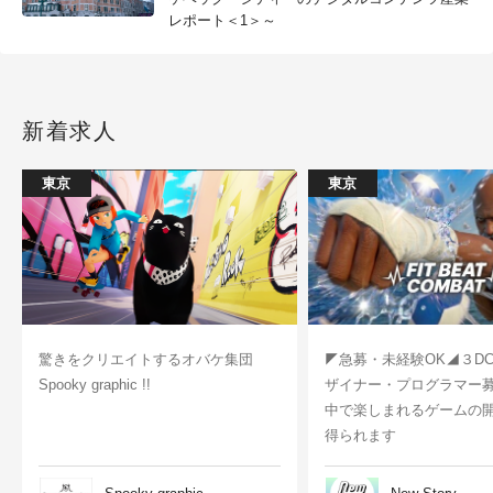
レポート＜1＞～
新着求人
東京
東京
驚きをクリエイトするオバケ集団
◤急募・未経験OK◢３D
Spooky graphic !!
ザイナー・プログラマー
中で楽しまれるゲームの
得られます