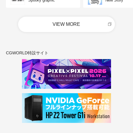
Spooky graphic
New Story
VIEW MORE
CGWORLD特設サイト