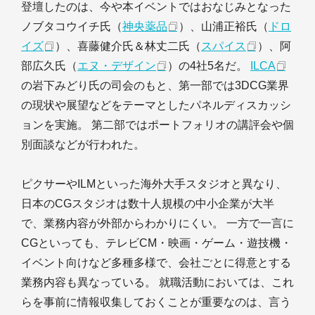
登壇したのは、今や本イベントではおなじみとなった
ノブタコウイチ氏（
神央薬品
）、山浦正裕氏（
ドロ
イズ
）、喜藤健介氏＆林丈二氏（
スパイス
）、阿
部広久氏（
エヌ・デザイン
）の4社5名だ。
ILCA
の岩下みどり氏の司会のもと、第一部では3DCG業界
の現状や展望などをテーマとしたパネルディスカッシ
ョンを実施。 第二部ではポートフォリオの講評会や個
別面談などが行われた。
ピクサーやILMといった海外大手スタジオと異なり、
日本のCGスタジオは数十人規模の中小企業が大半
で、業務内容が外部からわかりにくい。 一方で一言に
CGといっても、テレビCM・映画・ゲーム・遊技機・
イベント向けなど多種多様で、会社ごとに得意とする
業務内容も異なっている。 就職活動においては、これ
らを事前に情報収集しておくことが重要なのは、言う