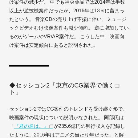
け案件の減少だ。 中でも神央薬品では2014年は半数
以上が遊技機案件だったが、2016年は13％に留まっ
たという。 音楽CDの売り上げ不振に伴い、ミュージ
ックビデオむけ映像案件も減少傾向。 逆に増加してい
るのがゲームやVR/AR案件だ。 こうした中、映画向
け案件は安定傾向にあると説明された。
◆セッション2「東京のCG業界で働くコ
ト」
セッション2ではCG案件のトレンドを受け継ぐ形で、
映画案件の現状について説明がなされた。 阿部氏は
「
『君の名は。』
が235.6億円の興行収入を記録し
たように、2016年はアニメの当たり年だった」と解