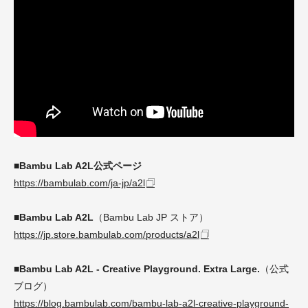
■Bambu Lab A2L公式ページ
https://bambulab.com/ja-jp/a2l
■Bambu Lab A2L
（Bambu Lab JP ストア）
https://jp.store.bambulab.com/products/a2l
■Bambu Lab A2L - Creative Playground. Extra Large.
（公式
ブログ）
https://blog.bambulab.com/bambu-lab-a2l-creative-playground-