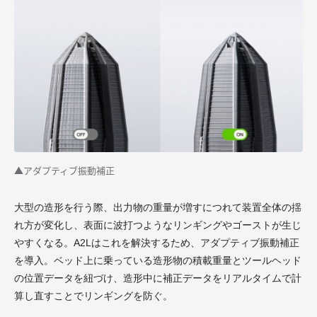
▲アダプティブ振動補正
大型の造形を行う際、出力物の重量が増すにつれて装置全体の揺
れ方が変化し、表面に波打つようなリンギングやゴーストが生じ
やすくなる。A2Lはこれを解決するため、アダプティブ振動補正
を導入。ベッド上に乗っている造形物の積載重量とツールヘッド
の位置データを紐づけ、造形中に補正データをリアルタイムで計
算し直すことでリンギングを防ぐ。