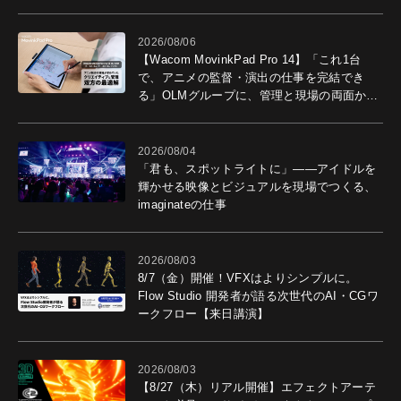
2026/08/06
【Wacom MovinkPad Pro 14】「これ1台
で、アニメの監督・演出の仕事を完結でき
る」OLMグループに、管理と現場の両面から
導入効果を聞いた
2026/08/04
「君も、スポットライトに」――アイドルを
輝かせる映像とビジュアルを現場でつくる、
imaginateの仕事
2026/08/03
8/7（金）開催！VFXはよりシンプルに。
Flow Studio 開発者が語る次世代のAI・CGワ
ークフロー【来日講演】
2026/08/03
【8/27（木）リアル開催】エフェクトアーテ