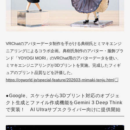
VRChatのアバターデータ制作を手がける典樹氏とミマキエンジ
ニアリングによるコラボ企画。典樹氏制作のアバター・服飾ブラ
ンド「YOYOGI MORI」のVRChat用のアバターデータを使い、
ミマキエンジニアリングが3Dプリントを実施。完成したフィギ
ュアのプリント品質などを評価した。
https://cgworld.jp/special-feature/202603-mimaki-tenju.html
●Google、スケッチから3Dプリント対応のオブジェ
クト生成とファイル作成機能をGemini 3 Deep Think
で実装！ AI Ultraサブスクライバー向けに提供開始