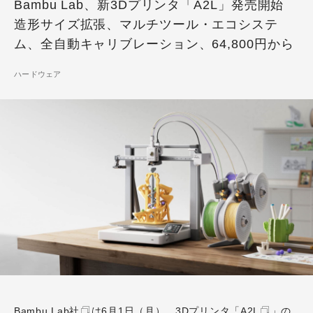
Bambu Lab、新3Dプリンタ「A2L」発売開始
造形サイズ拡張、マルチツール・エコシステ
ム、全自動キャリブレーション、64,800円から
ハードウェア
Bambu Lab社
は6月1日（月）、3Dプリンタ「
A2L
」の