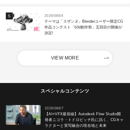
2026/08/04
テーマは「スザンヌ」Blenderユーザー限定CG
作品コンテスト「b3d創作祭」五回目の開催が
決定!
VIEW MORE
スペシャルコンテンツ
2026/08/07
【AI×VFX最前線】Autodesk Flow Studio開
発者ニコラ・トドロビッチ氏に訊く、CGキャ
ラクターと実写融合の現在地と未来