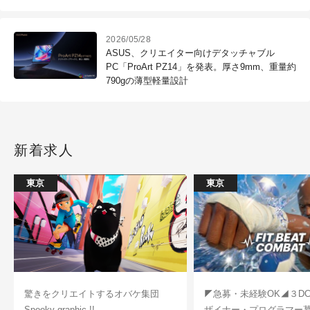
2026/05/28
ASUS、クリエイター向けデタッチャブル
PC「ProArt PZ14」を発表。厚さ9mm、重量約
790gの薄型軽量設計
新着求人
東京
東京
驚きをクリエイトするオバケ集団
◤急募・未経験OK◢３D
Spooky graphic !!
ザイナー・プログラマー