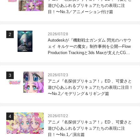
遊び心あふれるプリキュアたちの表現に注
目！〜No.3／アニメーション付け篇
2026/07/28
Autodeskが『機動戦士ガンダム 閃光のハサウ
ェイ キルケーの魔女』制作事例を公開―Flow
Production Trackingと3ds Maxが支えたCG制
作現場
2026/07/23
アニメ『名探偵プリキュア！』ED 、可愛さと
遊び心あふれるプリキュアたちの表現に注目！
〜No.2／モデリング＆リギング篇
2026/07/22
アニメ『名探偵プリキュア！』ED 、可愛さと
遊び心あふれるプリキュアたちの表現に注
目！〜No.1／演出篇