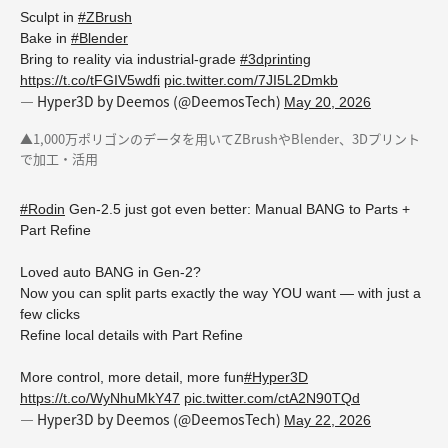
Sculpt in
#ZBrush
Bake in
#Blender
Bring to reality via industrial‑grade
#3dprinting
https://t.co/tFGIV5wdfi
pic.twitter.com/7JI5L2Dmkb
— Hyper3D by Deemos (@DeemosTech)
May 20, 2026
▲1,000万ポリゴンのデータを用いてZBrushやBlender、3Dプリント
で加工・活用
#Rodin
Gen-2.5 just got even better: Manual BANG to Parts +
Part Refine
Loved auto BANG in Gen-2?
Now you can split parts exactly the way YOU want — with just a
few clicks
Refine local details with Part Refine
More control, more detail, more fun
#Hyper3D
https://t.co/WyNhuMkY47
pic.twitter.com/ctA2N90TQd
— Hyper3D by Deemos (@DeemosTech)
May 22, 2026