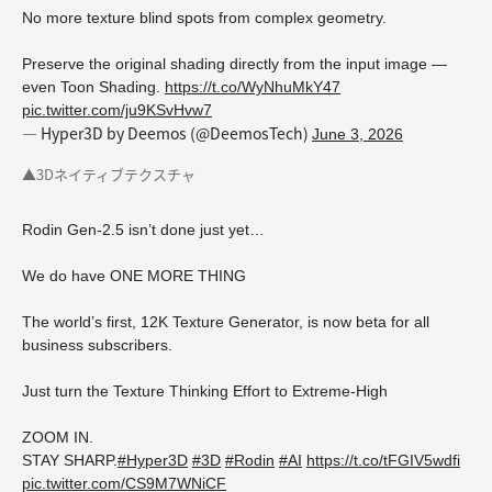
No more texture blind spots from complex geometry.
Preserve the original shading directly from the input image —
even Toon Shading.
https://t.co/WyNhuMkY47
pic.twitter.com/ju9KSvHvw7
— Hyper3D by Deemos (@DeemosTech)
June 3, 2026
▲3Dネイティブテクスチャ
Rodin Gen-2.5 isn’t done just yet…
We do have ONE MORE THING
The world’s first, 12K Texture Generator, is now beta for all
business subscribers.
Just turn the Texture Thinking Effort to Extreme-High
ZOOM IN.
STAY SHARP.
#Hyper3D
#3D
#Rodin
#AI
https://t.co/tFGIV5wdfi
pic.twitter.com/CS9M7WNiCF