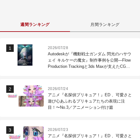
週間ランキング
月間ランキング
2026/07/28
Autodeskが『機動戦士ガンダム 閃光のハサウ
ェイ キルケーの魔女』制作事例を公開―Flow
Production Trackingと3ds Maxが支えたCG制
作現場
2026/07/24
アニメ『名探偵プリキュア！』ED 、可愛さと
遊び心あふれるプリキュアたちの表現に注
目！〜No.3／アニメーション付け篇
2026/07/23
アニメ『名探偵プリキュア！』ED 、可愛さと