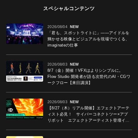
スペシャルコンテンツ
2026/08/04
NEW
「君も、スポットライトに」――アイドルを
輝かせる映像とビジュアルを現場でつくる、
imaginateの仕事
2026/08/03
NEW
8/7（金）開催！VFXはよりシンプルに。
Flow Studio 開発者が語る次世代のAI・CGワ
ークフロー【来日講演】
2026/08/03
NEW
【8/27（木）リアル開催】エフェクトアーテ
ィスト必見！ サイバーコネクトツー×アプ
リボット エフェクトアーティスト登壇イベ
ントを開催！－サイバーエージェント