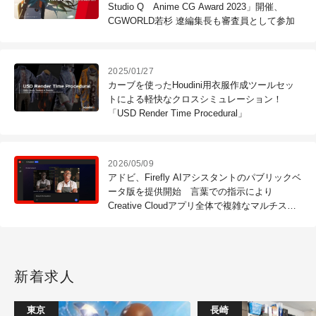
Studio Q Anime CG Award 2023」開催、
CGWORLD若杉 遼編集長も審査員として参加
2025/01/27
カーブを使ったHoudini用衣服作成ツールセッ
トによる軽快なクロスシミュレーション！
「USD Render Time Procedural」
2026/05/09
アドビ、Firefly AIアシスタントのパブリックベ
ータ版を提供開始 言葉での指示により
Creative Cloudアプリ全体で複雑なマルチステ
ップワークフローを自動実行
新着求人
東京
長崎