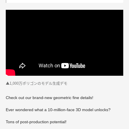
▲1,000万ポリゴンのモデル生成デモ
Check out our brand‑new geometric fine details!
Ever wondered what a 10‑million‑face 3D model unlocks?
Tons of post‑production potential!