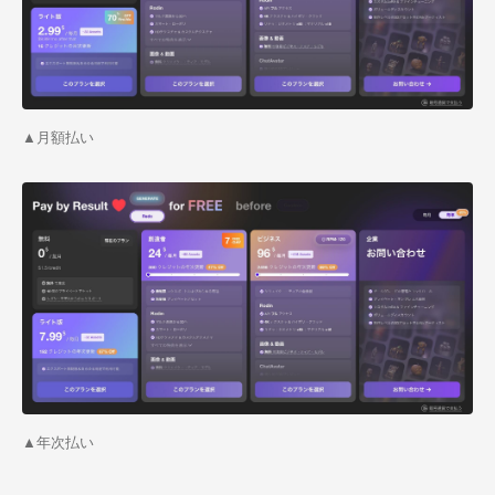
▲月額払い
▲年次払い