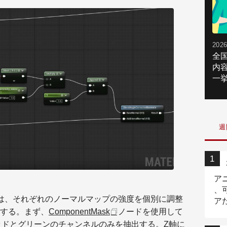
2026
全
内
一挙
週
ア
、
は、それぞれのノーマルマップの強度を個別に調整
ア
する。まず、
ComponentMask
ノードを使用して
ニ
ッドとグリーンのチャンネルのみを抽出する。Z軸に