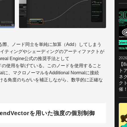
る際、ノード同士を単純に加算（Add）してしまう
イティングやシェーディングのアーティファクトが
2026
real Engine公式の推奨手法として
【
rmalsノードの使用を挙げている。このノードを使用すること
ト
に、マクロノーマルをAdditional Normalに接続
ネ
ceにおける角度のちがいを補正しながら、数学的に正確な
ク
催
ppendVectorを用いた強度の個別制御