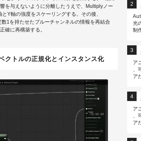
を与えないように分離したうえで、Multiplyノー
接続してX軸とY軸の強度をスケーリングする。その後、
Au
定数1を持たせたブルーチャンネルの情報を再結合
光
正確に再構築する。
制作
Tr
作
によるベクトルの正規化とインスタンス化
ア
、
ア
デ
ア
、
ア
出