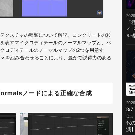
2026
「
イ
テクスチャの種類について解説。コンクリートの粒
を現
を表すマイクロディテールのノーマルマップと、パ
クロディテールのノーマルマップの2つを用意す
ughnessを組み合わせることにより、豊かで説得力のある
tedNormalsノードによる正確な合成
2026
8/
に。
代
演