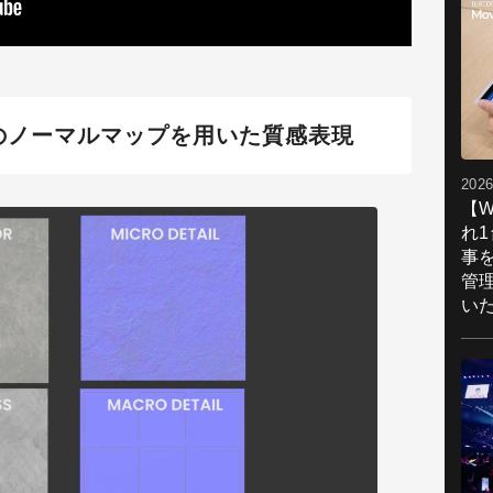
のノーマルマップを用いた質感表現
2026
【W
れ
事
管
い