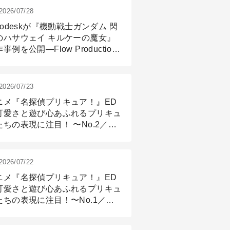
2026/07/28
todeskが『機動戦士ガンダム 閃
のハサウェイ キルケーの魔女』
事例を公開―Flow Production
ackingと3ds Maxが支えたCG制
現場
2026/07/23
ニメ『名探偵プリキュア！』ED
可愛さと遊び心あふれるプリキュ
たちの表現に注目！ 〜No.2／モ
リング＆リギング篇
2026/07/22
ニメ『名探偵プリキュア！』ED
可愛さと遊び心あふれるプリキュ
たちの表現に注目！〜No.1／演
篇