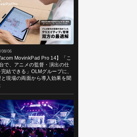
/08/06
acom MovinkPad Pro 14】「こ
1台で、アニメの監督・演出の仕
を完結できる」OLMグループに、
理と現場の両面から導入効果を聞
た