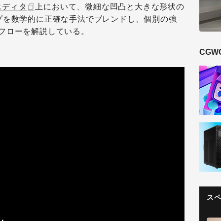
エディタ
上において、微細な凹凸と大きな形状の
プを数学的に正確な手法でブレンドし、個別の強
フローを解説している。
CGW
ス