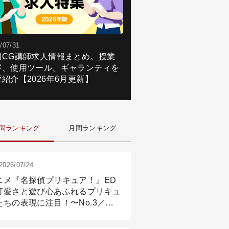
/07/31
国CG講師求人情報まとめ。授業
容、使用ツール、ギャランティを
紹介【2026年6月更新】
間ランキング
月間ランキング
2026/07/24
ニメ『名探偵プリキュア！』ED
可愛さと遊び心あふれるプリキュ
たちの表現に注目！〜No.3／ア
メーション付け篇