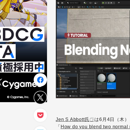
Jen S Abbott氏
は6月4日（木）
「
How do you blend two normal 