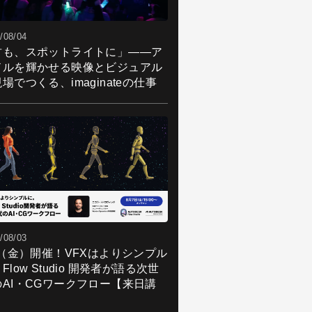
/08/04
君も、スポットライトに」――ア
ドルを輝かせる映像とビジュアル
場でつくる、imaginateの仕事
/08/03
7（金）開催！VFXはよりシンプル
Flow Studio 開発者が語る次世
のAI・CGワークフロー【来日講
】