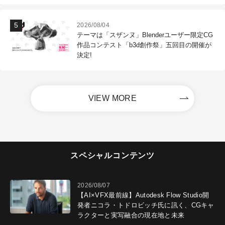
2026/08/04
テーマは「スザンヌ」Blenderユーザー限定CG
作品コンテスト「b3d創作祭」五回目の開催が
決定!
VIEW MORE
スペシャルコンテンツ
2026/08/07
【AI×VFX最前線】Autodesk Flow Studio開
発者ニコラ・トドロビッチ氏に訊く、CGキャ
ラクターと実写融合の現在地と未来