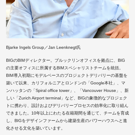
Bjarke Ingels Group／Jan Leenknegt氏
BIGのBIMディレクター。ブルックリンオフィスを拠点に、BIG
の主要オフィスに所属するBIMスペシャリストチームを統括。
BIM導入初期にモデルベースのプロジェクトデリバリーの基盤を
築いて以来、カリフォルニアとロンドンの「Google本社」、マ
ンハッタンの「Spiral office tower」、「Vancouver House」、新
しい「Zurich Airport terminal」など、BIGの象徴的なプロジェク
トに携わり、設計およびデリバリープロセスの効率化に取り組ん
できました。10年以上にわたる在籍期間を通じて、チームを育成
し、BIGをデザインファームから建築生産のパワーハウスへと進
化させる文化を築いています。