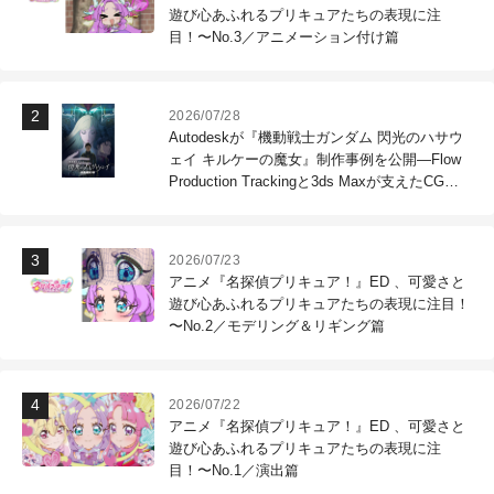
遊び心あふれるプリキュアたちの表現に注
目！〜No.3／アニメーション付け篇
2026/07/28
Autodeskが『機動戦士ガンダム 閃光のハサウ
ェイ キルケーの魔女』制作事例を公開―Flow
Production Trackingと3ds Maxが支えたCG制
作現場
2026/07/23
アニメ『名探偵プリキュア！』ED 、可愛さと
遊び心あふれるプリキュアたちの表現に注目！
〜No.2／モデリング＆リギング篇
2026/07/22
アニメ『名探偵プリキュア！』ED 、可愛さと
遊び心あふれるプリキュアたちの表現に注
目！〜No.1／演出篇