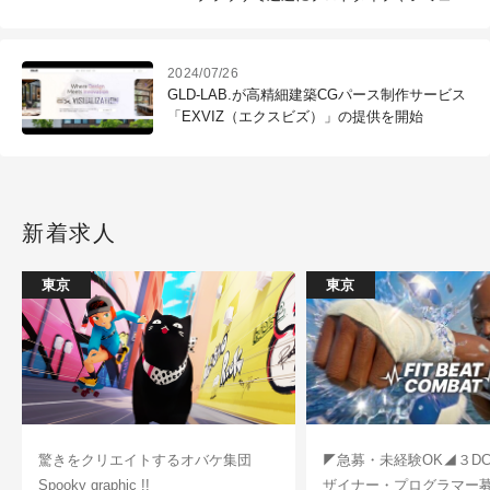
ーションアプリを制作・共有
2024/07/26
GLD-LAB.が高精細建築CGパース制作サービス
「EXVIZ（エクスビズ）」の提供を開始
新着求人
東京
東京
驚きをクリエイトするオバケ集団
◤急募・未経験OK◢３D
Spooky graphic !!
ザイナー・プログラマー