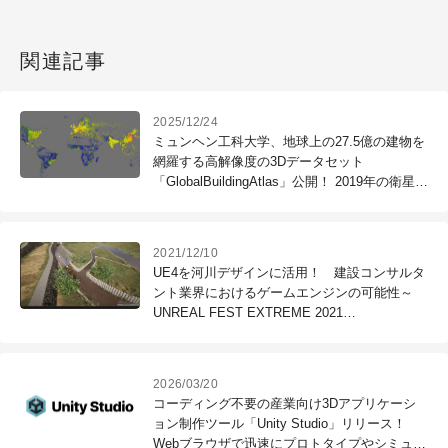
関連記事
2025/12/24
ミュンヘン工科大学、地球上の27.5億の建物を
網羅する高解像度の3Dデータセット
「GlobalBuildingAtlas」公開！ 2019年の衛星画
像を使用して作成された3×3mの建物モデル
2021/12/10
UE4を河川デザインに活用！ 建設コンサルタ
ント業界におけるゲームエンジンの可能性～
UNREAL FEST EXTREME 2021
WINTER（3）
2026/03/20
コーディング不要の産業向け3Dアプリケーシ
ョン制作ツール「Unity Studio」リリース！
Webブラウザで迅速にプロトタイプやシミュレ