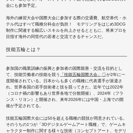
会にも参加予定。
海外の練習大会や国際大会に参加する際の交通費、航空券代・ホ
テル代はすべて職種分科会が負担！
モデリングをはじめ3DCG
制作に関連する幅広いスキルを向上させるとともに、将来プロを
目指す海外の同世代の若者と交流できるチャンスだ。
技能五輪とは？
参加国の職業訓練の振興と参加者の国際親善・交流を目的とし
て、技能労働者の技能を競う
「技能五輪国際大会」
が2年に一
度開催されている
。日本からも多くの職種に代表選手が派遣さ
れ、
世界各国
の若手技術者と技を競ってきた。近年では2022年
（コロナ禍の影響もあり世界各地で分散開催）、2024年（フラ
ンス・リヨン）と開催され、来年2026年には中国・上海での開
催が予定されてる。
技能五輪国際大会には50を超える職種の競技が用意されている。
そのうちの1つが
「3Dデジタルゲームアート職種」
で、ゲームキ
ャラクター制作に関する様々な技術（コンセプトアート、モデリ