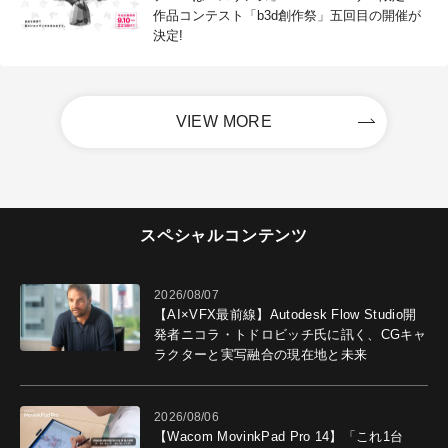
作品コンテスト「b3d創作祭」五回目の開催が
決定!
VIEW MORE
スペシャルコンテンツ
2026/08/07
【AI×VFX最前線】Autodesk Flow Studio開
発者ニコラ・トドロビッチ氏に訊く、CGキャ
ラクターと実写融合の現在地と未来
2026/08/06
【Wacom MovinkPad Pro 14】「これ1台