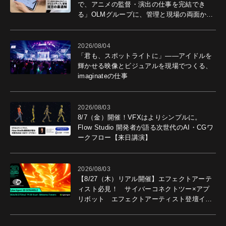
で、アニメの監督・演出の仕事を完結でき
る」OLMグループに、管理と現場の両面から
導入効果を聞いた
2026/08/04
「君も、スポットライトに」――アイドルを
輝かせる映像とビジュアルを現場でつくる、
imaginateの仕事
2026/08/03
8/7（金）開催！VFXはよりシンプルに。
Flow Studio 開発者が語る次世代のAI・CGワ
ークフロー【来日講演】
2026/08/03
【8/27（木）リアル開催】エフェクトアーテ
ィスト必見！ サイバーコネクトツー×アプ
リボット エフェクトアーティスト登壇イベ
ントを開催！－サイバーエージェント