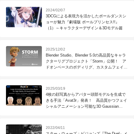
2024/02/07
3DCGによる表現力を活かしたポールダンスシ
ョーが魅力『劇場版 ポールプリンセス!!』
（1）～キャラクターデザイン＆3Dモデル篇
2025/12/02
Blender Studio、Blender 5.0の高品質なキャラ
クターリグプロジェクト「Storm」公開！ ア
ドオンベースのボディリグ、カスタムフェイシ
ャルリグ、アドオンを提供
2025/03/19
4枚の顔写真からアバター頭部モデルを生成で
きる手法「Avat3r」発表！ 高品質かつフェイ
シャルアニメーション可能な3D Gaussian
Splattingモデル、オープンソース
2022/04/11
スター・ウォーズ：ビジョンズ『The Duel』メ