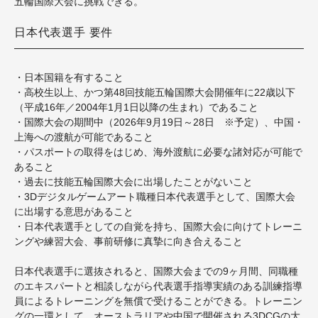
五輪国際大会に挑戦できる。
日本代表選手 要件
・日本国籍を有すること
・高校生以上、かつ第48回技能五輪国際大会開催年に22歳以下
（平成16年／2004年1月1日以降の生まれ）であること
・国際大会の期間中（2026年9月19日～28日 ※予定）、中国・
上海への渡航が可能であること
・パスポートの取得をはじめ、海外渡航に必要な諸対応が可能で
あること
・過去に技能五輪国際大会に出場したことがないこと
・3Dデジタルゲームアート職種日本代表選手として、国際大会
に出場する意思があること
・日本代表選手としての自覚を持ち、国際大会に向けてトレーニ
ングや練習大会、事前研修に真摯に向き合えること
日本代表選手に選抜されると、国際大会までの9ヶ月間、同職種
のエキスパートと相談しながら代表選手指導実績のある訓練指導
員によるトレーニングを無償で受けることができる。トレーニン
グの一環として、オーストラリアや中国で開催される3DCGの大