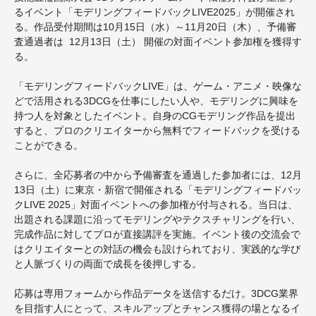
るイベント「モデリングフィードバックLIVE2025」が開催され
る。作品受付期間は10月15日（水）～11月20日（木）、予備審
査通過者は 12月13日（土） 開催の対面イベント参加権を獲得す
る。
「モデリングフィードバックLIVE」は、ゲーム・アニメ・映像な
どで活用される3DCGを仕事にしたい人や、モデリングに興味を
持つ人を対象としたイベント。自身のCGモデリング作品を提出
すると、プロのクリエイターから無料でフィードバックを受ける
ことができる。
さらに、全応募者の中から予備審査を通過した参加者には、12月
13日（土）に東京・新宿で開催される「モデリングフィードバッ
クLIVE 2025」対面イベントへの参加権が付与される。当日は、
出題される課題に沿ってモデリングやテクスチャリングを行い、
完成作品に対してプロが直接講評を実施。イベント後の交流会で
はクリエイターとの対話の機会も設けられており、実践的な学び
と人脈づくりの両面で成長を後押しする。
応募は専用フォームから作品データを送信するだけ。3DCG業界
を目指す人にとって、スキルアップとチャンス獲得の場となるイ