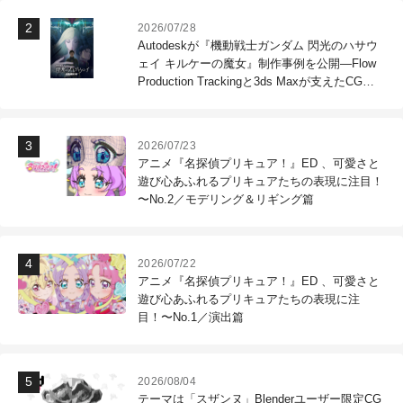
2026/07/28
Autodeskが『機動戦士ガンダム 閃光のハサウ
ェイ キルケーの魔女』制作事例を公開―Flow
Production Trackingと3ds Maxが支えたCG制
作現場
2026/07/23
アニメ『名探偵プリキュア！』ED 、可愛さと
遊び心あふれるプリキュアたちの表現に注目！
〜No.2／モデリング＆リギング篇
2026/07/22
アニメ『名探偵プリキュア！』ED 、可愛さと
遊び心あふれるプリキュアたちの表現に注
目！〜No.1／演出篇
2026/08/04
テーマは「スザンヌ」Blenderユーザー限定CG