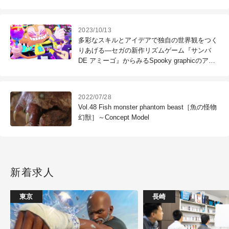
2023/10/13
多彩なスキルとアイデアで独自の世界観をつく
りあげる―セガの新作リズムゲーム『サンバ
DE アミーゴ』からみるSpooky graphicのアニ
メーション制作
2022/07/28
Vol.48 Fish monster phantom beast［魚の怪物
幻獣］～Concept Model
新着求人
東京
長崎