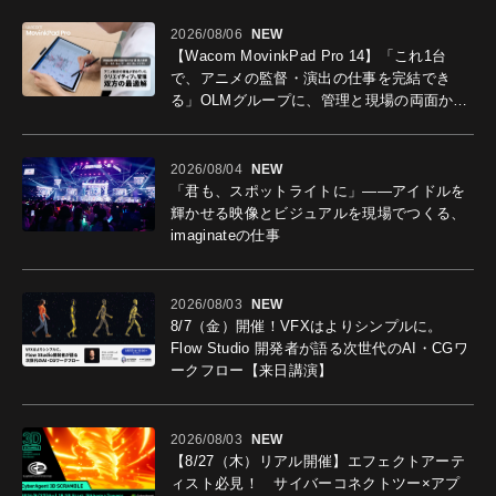
2026/08/06
NEW
【Wacom MovinkPad Pro 14】「これ1台
で、アニメの監督・演出の仕事を完結でき
る」OLMグループに、管理と現場の両面から
導入効果を聞いた
2026/08/04
NEW
「君も、スポットライトに」――アイドルを
輝かせる映像とビジュアルを現場でつくる、
imaginateの仕事
2026/08/03
NEW
8/7（金）開催！VFXはよりシンプルに。
Flow Studio 開発者が語る次世代のAI・CGワ
ークフロー【来日講演】
2026/08/03
NEW
【8/27（木）リアル開催】エフェクトアーテ
ィスト必見！ サイバーコネクトツー×アプ