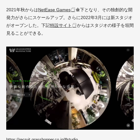
2021年秋からは
NetEase Games
傘下となり、その独創的な開
発力がさらにスケールアップ。さらに2022年3月には新スタジオ
がオープンした。下記
特設サイト
からはスタジオの様子を垣間
見ることができる。
https://recruit.grasshopper.co.jp/#studio