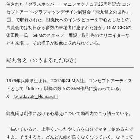
催された「
グラスホッパー・マニファクチュア25周年記念 コン
セプトアート-グラフィックデザイン展覧会『能丸督之の世界』
」で収録された、能丸氏へのインタビューを中心としたもの。
展覧会では初日から多数の来場者に恵まれたほか、GhM CEOの
須田剛一氏、GhMのスタッフ、両親、取引先のクリエイターな
ども来場し、その様子が映像に収められている。
能丸督之（のうまるただゆき）
1979年兵庫県生まれ、2007年GhM入社。コンセプトアーティス
トとして『killer7』以降の数々のGhM作品に携わっている。
X
@Tadayuki_Nomaru
能丸氏は創作における心構えについて動画内でこう語っている。
「描いていると、上手くいったやり方を自分でマネし始めるんで
すよ。そうすると、どんどん絵が良くなくなっていく。なぞって