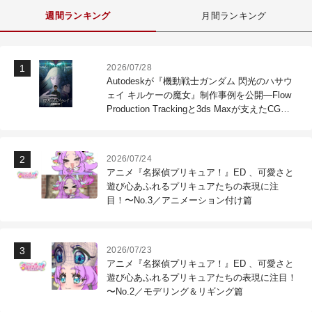
週間ランキング
月間ランキング
2026/07/28
Autodeskが『機動戦士ガンダム 閃光のハサウ
ェイ キルケーの魔女』制作事例を公開―Flow
Production Trackingと3ds Maxが支えたCG制
作現場
2026/07/24
アニメ『名探偵プリキュア！』ED 、可愛さと
遊び心あふれるプリキュアたちの表現に注
目！〜No.3／アニメーション付け篇
2026/07/23
アニメ『名探偵プリキュア！』ED 、可愛さと
遊び心あふれるプリキュアたちの表現に注目！
〜No.2／モデリング＆リギング篇