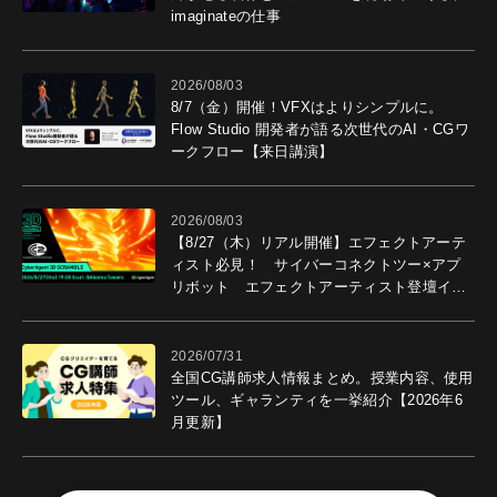
imaginateの仕事
2026/08/03
8/7（金）開催！VFXはよりシンプルに。
Flow Studio 開発者が語る次世代のAI・CGワ
ークフロー【来日講演】
2026/08/03
【8/27（木）リアル開催】エフェクトアーテ
ィスト必見！ サイバーコネクトツー×アプ
リボット エフェクトアーティスト登壇イベ
ントを開催！－サイバーエージェント
2026/07/31
全国CG講師求人情報まとめ。授業内容、使用
ツール、ギャランティを一挙紹介【2026年6
月更新】