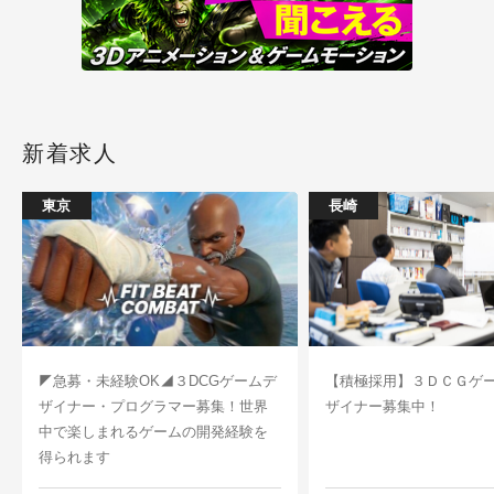
新着求人
東京
長崎
◤急募・未経験OK◢３DCGゲームデ
【積極採用】３ＤＣＧゲ
ザイナー・プログラマー募集！世界
ザイナー募集中！
中で楽しまれるゲームの開発経験を
得られます