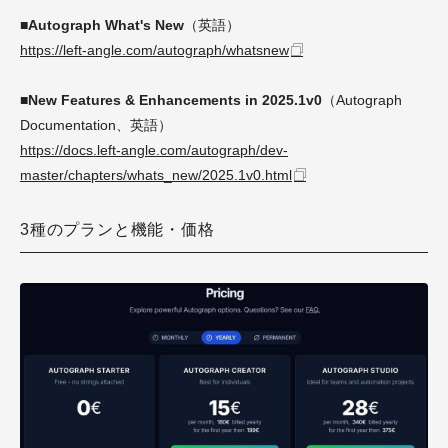
■Autograph What's New
（英語）
https://left-angle.com/autograph/whatsnew
■New Features & Enhancements in 2025.1v0
（Autograph
Documentation、英語）
https://docs.left-angle.com/autograph/dev-
master/chapters/whats_new/2025.1v0.html
3種のプランと機能・価格