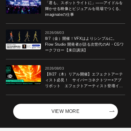
「君も、スポットライトに」――アイドルを
輝かせる映像とビジュアルを現場でつくる、
imaginateの仕事
2026/08/03
8/7（金）開催！VFXはよりシンプルに。
Flow Studio 開発者が語る次世代のAI・CGワ
ークフロー【来日講演】
2026/08/03
【8/27（木）リアル開催】エフェクトアーテ
ィスト必見！ サイバーコネクトツー×アプ
リボット エフェクトアーティスト登壇イベ
ントを開催！－サイバーエージェント
VIEW MORE