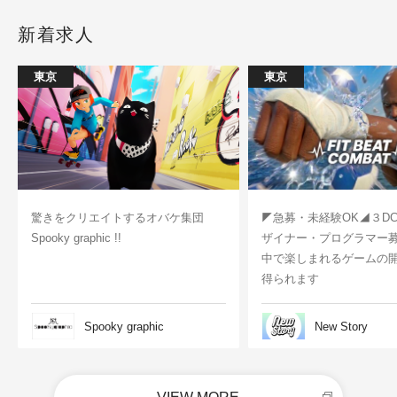
新着求人
東京
東京
驚きをクリエイトするオバケ集団
◤急募・未経験OK◢３D
Spooky graphic !!
ザイナー・プログラマー
中で楽しまれるゲームの
得られます
Spooky graphic
New Story