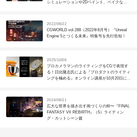
シミュレーションや2Dペイント、ベイクなど
新機能追加
2022/06/22
CGWORLD vol.288（2022年8月号）『Unreal
Engine 5とつくる未来』特集号を先行告知！
2025/10/06
プロカメラマンのライティングをCGで表現す
る！日比隆志氏による『プロダクトのライティ
ングを極める』オンライン講座が10月20日に開
催
2024/08/21
広大な世界を描き出す画づくりの粋〜『FINAL
FANTASY VII REBIRTH』（5）ライティン
グ・カットシーン篇