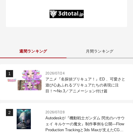
週間ランキング
月間ランキング
2026/07/24
アニメ『名探偵プリキュア！』ED 、可愛さと
遊び心あふれるプリキュアたちの表現に注
目！〜No.3／アニメーション付け篇
2026/07/28
Autodeskが『機動戦士ガンダム 閃光のハサウ
ェイ キルケーの魔女』制作事例を公開―Flow
Production Trackingと3ds Maxが支えたCG制