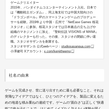
ゲームクリエイター
2015年、バンダイナムコエンターテインメント入社。日本で
は『機動戦士ガンダム』、同上海支社では中国大陸向けの
『ドラゴンボール』IPのスマートフォンゲームのプロデュー
サーを経験。2019年より中国・広州で「NetEase Games 桜花
スタジオ」に参加。桜花スタジオでは日本拠点の立ち上げや
組織のマネジメントに加え、『聖剣伝説 VISIONS of MANA』
のディレクターも行った。その後、スタジオの閉鎖に伴い退
職。スタジオサザンカを創業する。
スタジオサザンカ 公式webページ：
studiosasanqua.com
小澤健司 Xアカウント:
x.com/kenjitheemo
社名の由来
ゲームを完成させ、世に送り出すために最も必要なこと。それは
突飛なアイデアではなく、ひとつのアイデアを、製品に変えるた
めの地道な積み重ねの連続です。ゲームの“面白さ”は正しく“快適
性”で包み込むことで、はじめてノイズなく与えたい体験が届く