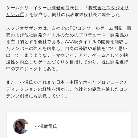
ゲームクリエイター
小澤健司
氏は、「
株式会社スタジオサ
ザンカ
」を設立し、同社の代表取締役社長に就任した。
スタジオサザンカは、自社でのPC/コンソールゲーム開発・販
売および
他社開発タイトルのためのプロデュース・開発協力
を主目的とする会社である。
AAA級タイトルの開発を経験し
たメンバーの強みを結集し、自身の経験や感情を“つい”思い
出してしまうようなテーマやアイデアと、ゲームとしての快
適性を両立したゲームづくりを目指しており、既に開発進行
中のプロジェクトもある。
また、小澤氏がこれまで日本・中国で培ったプロデュースと
ディレクションの経験を活かし、
他社との協業を通じたコン
テンツ創出にも挑戦していく。
小澤健司氏