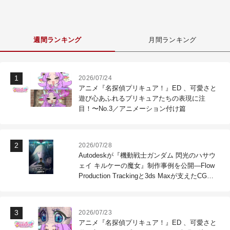
週間ランキング
月間ランキング
2026/07/24
アニメ『名探偵プリキュア！』ED 、可愛さと
遊び心あふれるプリキュアたちの表現に注
目！〜No.3／アニメーション付け篇
2026/07/28
Autodeskが『機動戦士ガンダム 閃光のハサウ
ェイ キルケーの魔女』制作事例を公開―Flow
Production Trackingと3ds Maxが支えたCG制
作現場
2026/07/23
アニメ『名探偵プリキュア！』ED 、可愛さと