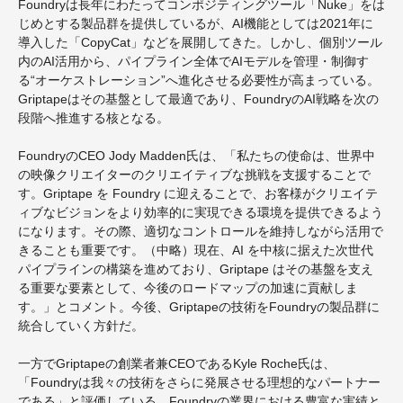
Foundryは長年にわたってコンポジティングツール「Nuke」をは
じめとする製品群を提供しているが、AI機能としては2021年に
導入した「CopyCat」などを展開してきた。しかし、個別ツール
内のAI活用から、パイプライン全体でAIモデルを管理・制御す
る“オーケストレーション”へ進化させる必要性が高まっている。
Griptapeはその基盤として最適であり、FoundryのAI戦略を次の
段階へ推進する核となる。
FoundryのCEO Jody Madden氏は、「私たちの使命は、世界中
の映像クリエイターのクリエイティブな挑戦を支援することで
す。Griptape を Foundry に迎えることで、お客様がクリエイテ
ィブなビジョンをより効率的に実現できる環境を提供できるよう
になります。その際、適切なコントロールを維持しながら活用で
きることも重要です。（中略）現在、AI を中核に据えた次世代
パイプラインの構築を進めており、Griptape はその基盤を支え
る重要な要素として、今後のロードマップの加速に貢献しま
す。」とコメント。今後、Griptapeの技術をFoundryの製品群に
統合していく方針だ。
一方でGriptapeの創業者兼CEOであるKyle Roche氏は、
「Foundryは我々の技術をさらに発展させる理想的なパートナー
である」と評価している。Foundryの業界における豊富な実績と