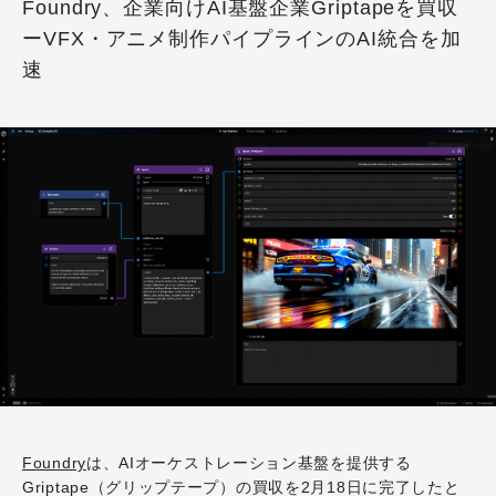
Foundry、企業向けAI基盤企業Griptapeを買収
ーVFX・アニメ制作パイプラインのAI統合を加
速
Foundry
は、AIオーケストレーション基盤を提供する
Griptape（グリップテープ）の買収を2月18日に完了したと