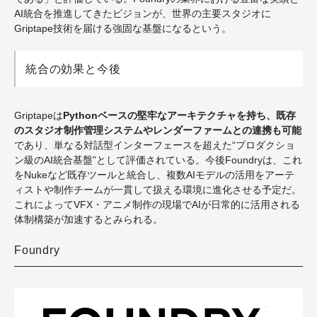
AI統合を推進してきたビジョンが、世界の主要スタジオに
Griptape技術を届ける強固な基盤になるという。
統合の効果と今後
Griptapeは
Pythonベースの堅牢なアーキテクチャを持ち、既存
のスタジオ制作管理システムやレンダーファームとの連携も可能
であり、単なる対話型インターフェースを超えた“プロダクショ
ン級のAI統合基盤”として評価されている。今後Foundryは、これ
をNukeなど既存ツールと統合し、複数AIモデルの活用をアーテ
ィストや制作チームが一貫して扱える環境に進化させる予定だ。
これによって
VFX・アニメ制作の現場でAIが日常的に活用される
体制構築が加速するとみられる。
Foundry