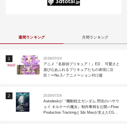
週間ランキング
月間ランキング
2026/07/24
アニメ『名探偵プリキュア！』ED 、可愛さと
遊び心あふれるプリキュアたちの表現に注
目！〜No.3／アニメーション付け篇
2026/07/28
Autodeskが『機動戦士ガンダム 閃光のハサウ
ェイ キルケーの魔女』制作事例を公開―Flow
Production Trackingと3ds Maxが支えたCG制
作現場