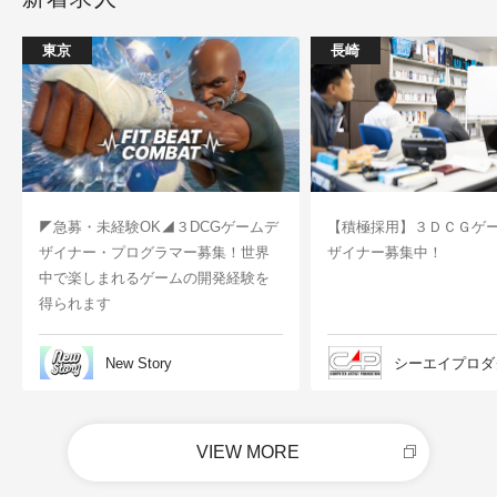
東京
長崎
◤急募・未経験OK◢３DCGゲームデ
【積極採用】３ＤＣＧゲ
ザイナー・プログラマー募集！世界
ザイナー募集中！
中で楽しまれるゲームの開発経験を
得られます
New Story
シーエイプロダ
VIEW MORE