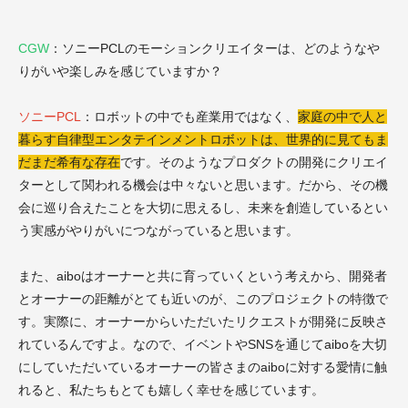
CGW
：ソニー
PCL
のモーションクリエイターは、どのようなや
りがいや楽しみを感じていますか？
ソニーPCL
：ロボットの中でも産業用ではなく、
家庭の中で人と
暮らす自律型エンタテインメントロボットは、世界的に見てもま
だまだ希有な存在
です。そのようなプロダクトの開発にクリエイ
ターとして関われる機会は中々ないと思います。だから、その機
会に巡り合えたことを大切に思えるし、未来を創造しているとい
う実感がやりがいにつながっていると思います。
また、
aibo
はオーナーと共に育っていくという考えから、開発者
とオーナーの距離がとても近いのが、このプロジェクトの特徴で
す。実際に、オーナーからいただいたリクエストが開発に反映さ
れているんですよ。なので、イベントや
SNS
を通じて
aibo
を大切
にしていただいているオーナーの皆さまの
aibo
に対する愛情に触
れると、私たちもとても嬉しく幸せを感じています。