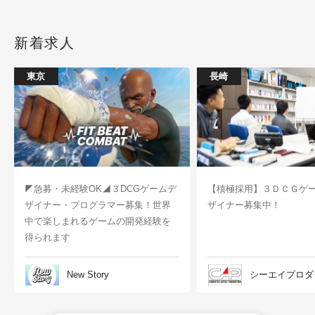
新着求人
東京
長崎
◤急募・未経験OK◢３DCGゲームデ
【積極採用】３ＤＣＧゲ
ザイナー・プログラマー募集！世界
ザイナー募集中！
中で楽しまれるゲームの開発経験を
得られます
New Story
シーエイプロダ