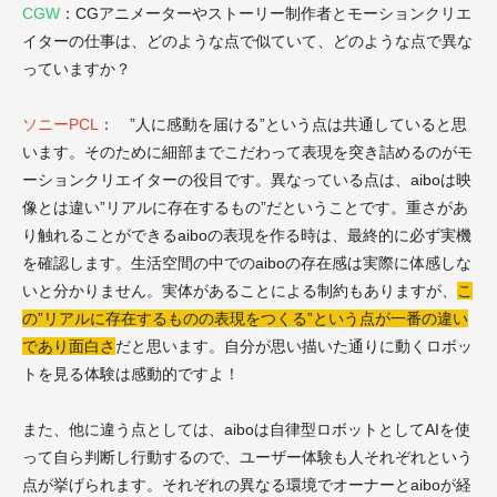
CGW
：CGアニメーターやストーリー制作者とモーションクリエ
イターの仕事は、どのような点で似ていて、どのような点で異な
っていますか？
ソニーPCL
： ”人に感動を届ける”という点は共通していると思
います。そのために細部までこだわって表現を突き詰めるのがモ
ーションクリエイターの役目です。異なっている点は、aiboは映
像とは違い”リアルに存在するもの”だということです。重さがあ
り触れることができるaiboの表現を作る時は、最終的に必ず実機
を確認します。生活空間の中でのaiboの存在感は実際に体感しな
いと分かりません。実体があることによる制約もありますが、
こ
の”リアルに存在するものの表現をつくる”という点が一番の違い
であり面白さ
だと思います。自分が思い描いた通りに動くロボッ
トを見る体験は感動的ですよ！
また、他に違う点としては、aiboは自律型ロボットとしてAIを使
って自ら判断し行動するので、ユーザー体験も人それぞれという
点が挙げられます。それぞれの異なる環境でオーナーとaiboが経