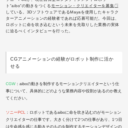
ト”aibo”の動きをつくる
モーション・クリエイターを募集
している。
3D
ソフトウェアである
Maya
を使用したキャラク
ターアニメー
ションの経験者であれば応募可能だ。
今回は、
ロボットに命を吹き込むという未来を先取りした業務の実体
に迫るべくインタビューを行った。
CGアニメーションの経験がロボット制作に活か
せる
CGW
：aiboの動きを制作するモーションクリエイターという仕
事について、具体的にどのような業務内容や役割があるのか教え
てください。
ソニーPCL
：ロボットであるaiboに命を吹き込むのがモーション
クリエイターの仕事です。大きく分けて2つの仕事があり、1つ目
は生命感を感じる動きそのものを制作するモーションデザインの