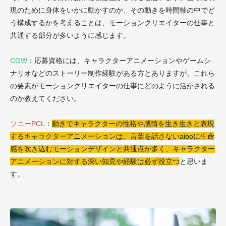
現のために身体をいかに動かすのか、その動きを時間軸の中でど
う構成するかを考えることは、モーションクリエイターの仕事と
共通する部分が多いように感じます。
CGW
：
応募資格には、
キャラクターアニメーションやゲームシ
ナリオなどのストーリー制
作経験がある方とありますが、
これら
の要素がモーションクリエイターの仕事にどのように活かさ
れる
のか教えてください。
ソニーPCL
：
動きでキャラクターの性格や感情を生き生きと表現
するキャラクターアニメーションは、言葉を話さないaiboに生命
感を吹き込むモーションデザインと共通点が多く、キャラクター
アニメーションに対する深い知見や経験は必ず役立つ
と思いま
す。