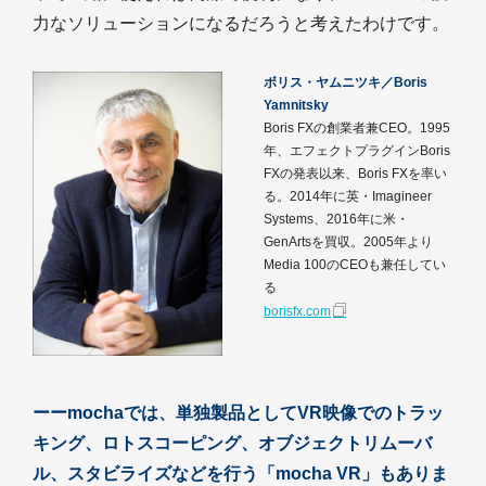
力なソリューションになるだろうと考えたわけです。
ボリス・ヤムニツキ／Boris
Yamnitsky
Boris FXの創業者兼CEO。1995
年、エフェクトプラグインBoris
FXの発表以来、Boris FXを率い
る。2014年に英・Imagineer
Systems、2016年に米・
GenArtsを買収。2005年より
Media 100のCEOも兼任してい
る
borisfx.com
ーーmochaでは、単独製品としてVR映像でのトラッ
キング、ロトスコーピング、オブジェクトリムーバ
ル、スタビライズなどを行う「mocha VR」もありま