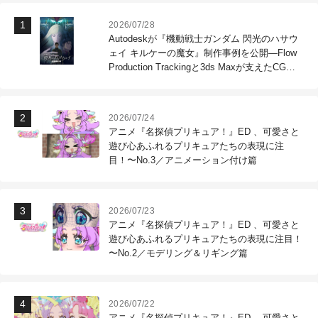
2026/07/28
Autodeskが『機動戦士ガンダム 閃光のハサウ
ェイ キルケーの魔女』制作事例を公開―Flow
Production Trackingと3ds Maxが支えたCG制
作現場
2026/07/24
アニメ『名探偵プリキュア！』ED 、可愛さと
遊び心あふれるプリキュアたちの表現に注
目！〜No.3／アニメーション付け篇
2026/07/23
アニメ『名探偵プリキュア！』ED 、可愛さと
遊び心あふれるプリキュアたちの表現に注目！
〜No.2／モデリング＆リギング篇
2026/07/22
アニメ『名探偵プリキュア！』ED 、可愛さと