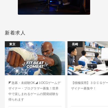
新着求人
東京
長崎
◤急募・未経験OK◢３DCGゲームデ
【積極採用】３ＤＣＧゲ
ザイナー・プログラマー募集！世界
ザイナー募集中！
中で楽しまれるゲームの開発経験を
得られます