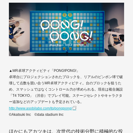
▲MR卓球アクティビティ「PONG!PONG!」
卓球台にプロジェクションされたブロックを、リアルのピンポン球で破
壊して点数を競い合うMR卓球アクティビティ。台のブロックを狙うた
め、スマッシュではなくコントロール力が求められる。現在は複合施設
「T4 TOKYO」（渋谷）でプレイ可能。ステージセレクトやキャラクタ
ー追加などのアップデートも予定されている。
http://www.asobilabo.com/tq/pongpong/
©Akatsuki Inc ©data stadium Inc
ほかにもアカツキは、次世代の技術分野に積極的な投