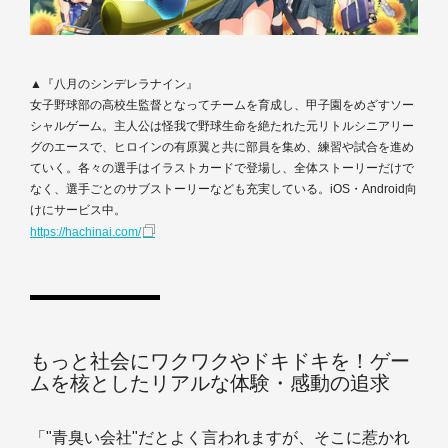
▲『八月のシンデレラナイン』
女子野球部の高校生監督となってチームを育成し、甲子園をめざすソー
シャルゲーム。主人公は怪我で野球生命を絶たれた元リトルシニアリー
グのエースで、ヒロインの有原翼と共に部員を集め、練習や試合を進め
ていく。各々の選手はイラストカードで登場し、全体ストーリーだけで
なく、選手ごとのサブストーリーなども充実している。iOS・Android向
けにサービス中。
https://hachinai.com/
もっと社会にワクワクやドキドキを！ゲー
ムを核としたリアルな体験・感動の追求
「"青臭い会社"だとよく言われますが、そこに惹かれ