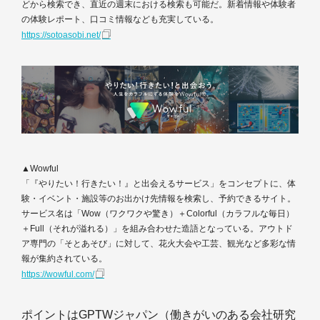
どから検索でき、直近の週末における検索も可能だ。新着情報や体験者
の体験レポート、口コミ情報なども充実している。
https://sotoasobi.net/
▲Wowful
「『やりたい！行きたい！』と出会えるサービス」をコンセプトに、体
験・イベント・施設等のお出かけ先情報を検索し、予約できるサイト。
サービス名は「Wow（ワクワクや驚き）＋Colorful（カラフルな毎日）
＋Full（それが溢れる）」を組み合わせた造語となっている。アウトド
ア専門の「そとあそび」に対して、花火大会や工芸、観光など多彩な情
報が集約されている。
https://wowful.com/
ポイントはGPTWジャパン（働きがいのある会社研究