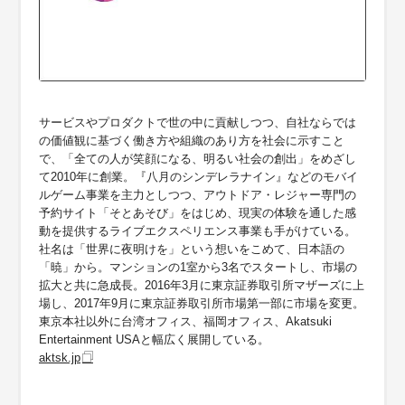
サービスやプロダクトで世の中に貢献しつつ、自社ならでは
の価値観に基づく働き方や組織のあり方を社会に示すこと
で、「全ての人が笑顔になる、明るい社会の創出」をめざし
て2010年に創業。『八月のシンデレラナイン』などのモバイ
ルゲーム事業を主力としつつ、アウトドア・レジャー専門の
予約サイト「そとあそび」をはじめ、現実の体験を通した感
動を提供するライブエクスペリエンス事業も手がけている。
社名は「世界に夜明けを」という想いをこめて、日本語の
「暁」から。マンションの1室から3名でスタートし、市場の
拡大と共に急成長。2016年3月に東京証券取引所マザーズに上
場し、2017年9月に東京証券取引所市場第一部に市場を変更。
東京本社以外に台湾オフィス、福岡オフィス、Akatsuki
Entertainment USAと幅広く展開している。
aktsk.jp