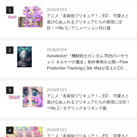
2026/07/24
アニメ『名探偵プリキュア！』ED 、可愛さと
遊び心あふれるプリキュアたちの表現に注
目！〜No.3／アニメーション付け篇
2026/07/28
Autodeskが『機動戦士ガンダム 閃光のハサウ
ェイ キルケーの魔女』制作事例を公開―Flow
Production Trackingと3ds Maxが支えたCG制
作現場
2026/07/23
アニメ『名探偵プリキュア！』ED 、可愛さと
遊び心あふれるプリキュアたちの表現に注目！
〜No.2／モデリング＆リギング篇
2026/07/22
アニメ『名探偵プリキュア！』ED 、可愛さと