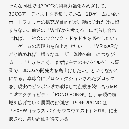
そんな同社では3DCGの開発力強化をめざして、
3DCGアーティストを募集している。2Dゲームに強い
ポートフォリオの拡充が目的だが、話はそれだけに留
まらない。前述の「WHYから考える」に照らし合わ
せれば、「社会のワクワク・ドキドキを増やしたい」
→「ゲームの表現力を向上させたい」→「VR＆ARな
どと絡めれば、様々なユーザー体験の向上につなが
る」→「だからこそ、まずは主力のモバイルゲーム事
業で、3DCGの開発力を底上げしたい」というながれ
になる。卓球台にプロジェクションされたブロック
を、現実のピンポン球で破壊して点数を競い合うMR
卓球アクティビティ「PONG!PONG!」は、表現の領
域を広げていく展開の好例だ。PONG!PONG!は
「SXSW（サウス バイ サウスウエスト）2018」に出
展され、高い評価を得ている。