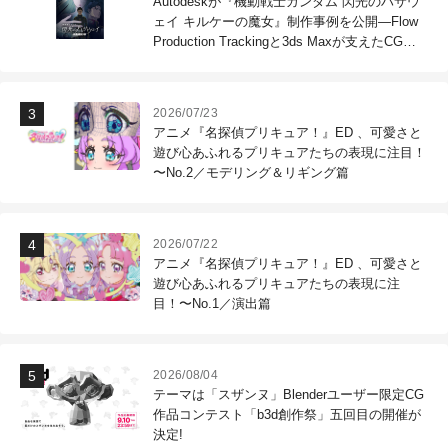
Autodeskが『機動戦士ガンダム 閃光のハサウ
ェイ キルケーの魔女』制作事例を公開―Flow
Production Trackingと3ds Maxが支えたCG制
作現場
2026/07/23
アニメ『名探偵プリキュア！』ED 、可愛さと
遊び心あふれるプリキュアたちの表現に注目！
〜No.2／モデリング＆リギング篇
2026/07/22
アニメ『名探偵プリキュア！』ED 、可愛さと
遊び心あふれるプリキュアたちの表現に注
目！〜No.1／演出篇
2026/08/04
テーマは「スザンヌ」Blenderユーザー限定CG
作品コンテスト「b3d創作祭」五回目の開催が
決定!