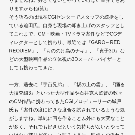
りませんね。好きでないとやっていけない業界でもあ
りますからね(笑)」
そう語るのは現在CGIセンターでスタッフの統括をし
ている迫田氏。自身も現場の叩き上げのスタッフとし
てこれまで、CM・映画・TVドラマ案件などでCGデ
ィレクターとして携わり、最近では『GARO～RED
REQUIEM』、『もののけ島のナキ』、『貞子3D』な
どの大型映画作品の立体視の3Dスーパーバイザーと
しても携わってきた。
一方、過去に『宇宙兄弟』、『坂の上の雲』、『踊る
大捜査線3』といった大型作品や石井克人監督の数々
のCM作品に携わってきたCGIプロデューサーの城戸
氏も「案件の度に好きな度合を試されているような気
がしますね。単純に画を作ること以外にも大変なこと
が多く、それでも好きだという気持ちがないとやって