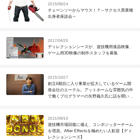
2015/06/24
チェーンソーからマウス！？～サクセス異業種
出身者座談会～
2017/04/20
ディレクションシーズが、遊技機用液晶映像、
ゲーム用3D映像の制作スタッフを募集
2015/10/27
創立6期目に入り事業が拡大しているゲーム開
発会社のエーテル。アットホームな雰囲気の中
で働くプログラマーの矢野義久氏に話を聞い
た。
2021/09/10
遊技機市場回復に備え、コンポジッターチーム
を増員。After Effectsを極めたい人歓迎【ディ
レクションシーズ】