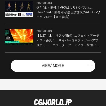
2026/08/03
8/7（金）開催！VFXはよりシンプルに。
Flow Studio 開発者が語る次世代のAI・CGワ
ークフロー【来日講演】
2026/08/03
【8/27（木）リアル開催】エフェクトアーテ
ィスト必見！ サイバーコネクトツー×アプ
リボット エフェクトアーティスト登壇イベ
ントを開催！－サイバーエージェント
VIEW MORE