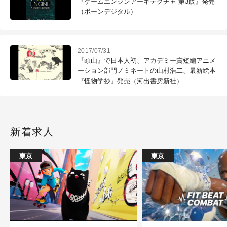
『ゲームエンジンアーキテクチャ 第3版』発売
（ボーンデジタル）
2017/07/31
『頭山』で日本人初、アカデミー賞短編アニメ
ーション部門ノミネートの山村浩二、最新絵本
『怪物学抄』発売（河出書房新社）
新着求人
東京
東京