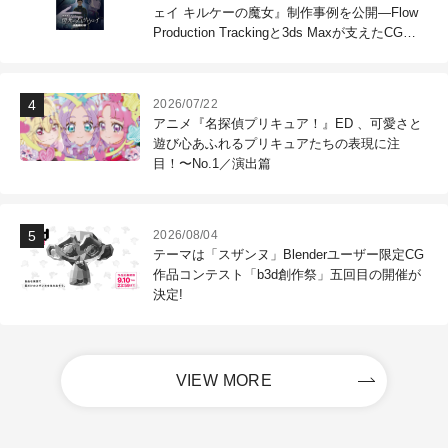
ェイ キルケーの魔女』制作事例を公開―Flow
Production Trackingと3ds Maxが支えたCG制
作現場
2026/07/22
アニメ『名探偵プリキュア！』ED 、可愛さと
遊び心あふれるプリキュアたちの表現に注
目！〜No.1／演出篇
2026/08/04
テーマは「スザンヌ」Blenderユーザー限定CG
作品コンテスト「b3d創作祭」五回目の開催が
決定!
VIEW MORE