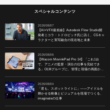
スペシャルコンテンツ
2026/08/07
【AI×VFX最前線】Autodesk Flow Studio開
発者ニコラ・トドロビッチ氏に訊く、CGキャ
ラクターと実写融合の現在地と未来
2026/08/06
【Wacom MovinkPad Pro 14】「これ1台
で、アニメの監督・演出の仕事を完結でき
る」OLMグループに、管理と現場の両面から
導入効果を聞いた
2026/08/04
「君も、スポットライトに」――アイドルを
輝かせる映像とビジュアルを現場でつくる、
imaginateの仕事