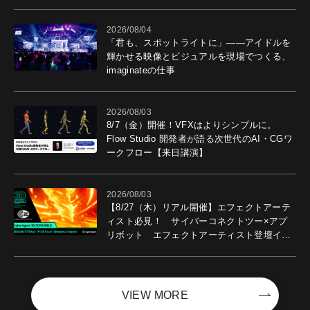
導入効果を聞いた
2026/08/04
「君も、スポットライトに」――アイドルを
輝かせる映像とビジュアルを現場でつくる、
imaginateの仕事
2026/08/03
8/7（金）開催！VFXはよりシンプルに。
Flow Studio 開発者が語る次世代のAI・CGワ
ークフロー【来日講演】
2026/08/03
【8/27（木）リアル開催】エフェクトアーテ
ィスト必見！ サイバーコネクトツー×アプ
リボット エフェクトアーティスト登壇イベ
ントを開催！－サイバーエージェント
VIEW MORE