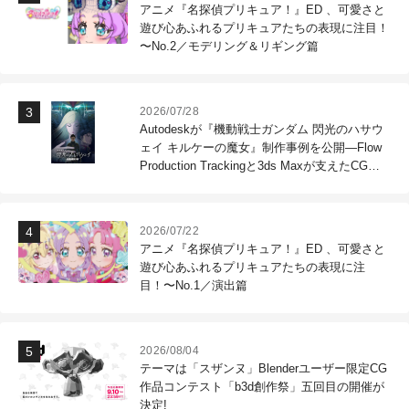
アニメ『名探偵プリキュア！』ED 、可愛さと
遊び心あふれるプリキュアたちの表現に注目！
〜No.2／モデリング＆リギング篇
2026/07/28
Autodeskが『機動戦士ガンダム 閃光のハサウ
ェイ キルケーの魔女』制作事例を公開―Flow
Production Trackingと3ds Maxが支えたCG制
作現場
2026/07/22
アニメ『名探偵プリキュア！』ED 、可愛さと
遊び心あふれるプリキュアたちの表現に注
目！〜No.1／演出篇
2026/08/04
テーマは「スザンヌ」Blenderユーザー限定CG
作品コンテスト「b3d創作祭」五回目の開催が
決定!