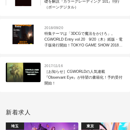
礎を解説『カラーグレーディング 101』刊行
（ボーンデジタル）
2018/09/20
特集テーマは「3DCGで魔法をかけろ」。
CGWORLD Entry vol.20 9/20（木）紙版・電
子版発行開始！TOKYO GAME SHOW 2018で
も配布中。
2017/11/16
［お知らせ］CGWORLDの人気連載
『Observant Eye』が待望の書籍化！予約受付
開始！
新着求人
埼玉
東京