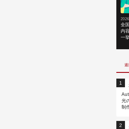
2026
全
内
一挙
週
Au
光
制作
Tr
作