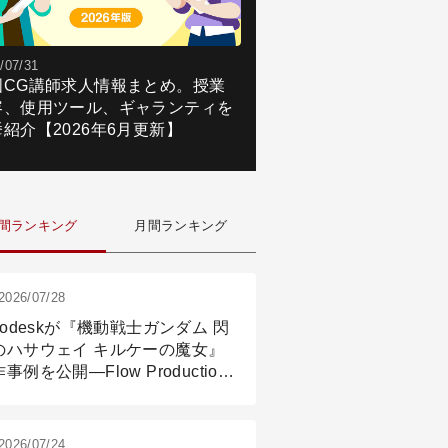
/07/31
国CG講師求人情報まとめ。授業
容、使用ツール、ギャランティを
紹介【2026年6月更新】
間ランキング
月間ランキング
2026/07/28
todeskが『機動戦士ガンダム 閃
のハサウェイ キルケーの魔女』
事例を公開―Flow Production
ackingと3ds Maxが支えたCG制
現場
2026/07/24