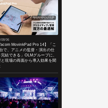
/08/06
acom MovinkPad Pro 14】「こ
1台で、アニメの監督・演出の仕
を完結できる」OLMグループに、
理と現場の両面から導入効果を聞
た