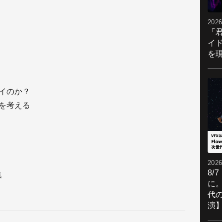
2026
「
イ
を現
ツイのか？
様を考える
2026
8/
集
に。
代
演