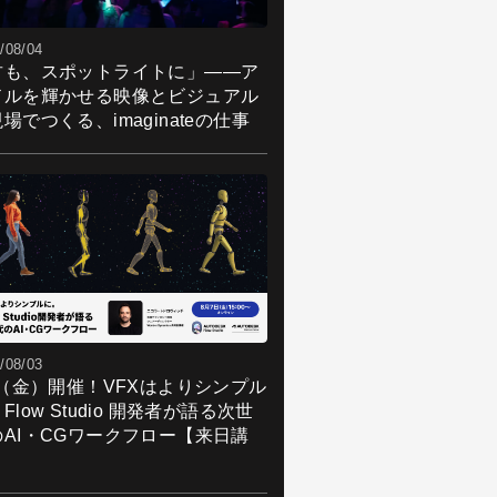
/08/04
君も、スポットライトに」――ア
ドルを輝かせる映像とビジュアル
場でつくる、imaginateの仕事
/08/03
7（金）開催！VFXはよりシンプル
Flow Studio 開発者が語る次世
のAI・CGワークフロー【来日講
】