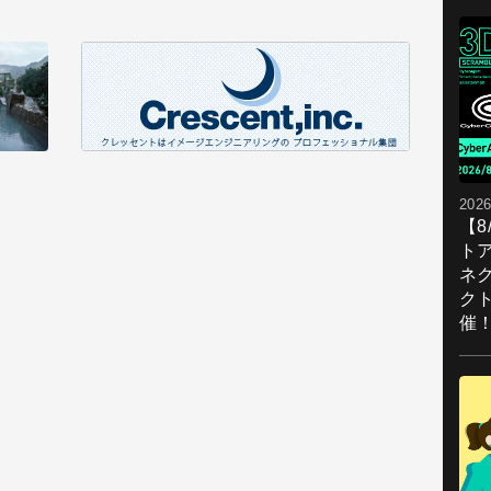
2026
【
ト
ネ
ク
催