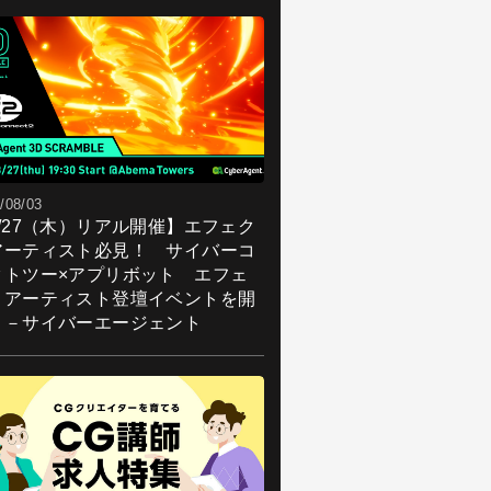
/08/03
8/27（木）リアル開催】エフェク
アーティスト必見！ サイバーコ
クトツー×アプリボット エフェ
トアーティスト登壇イベントを開
！－サイバーエージェント