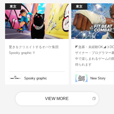
東京
東京
驚きをクリエイトするオバケ集団
◤急募・未経験OK◢３D
Spooky graphic !!
ザイナー・プログラマー
中で楽しまれるゲームの
得られます
Spooky graphic
New Story
VIEW MORE