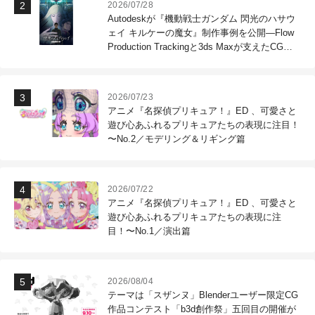
2026/07/28
Autodeskが『機動戦士ガンダム 閃光のハサウ
ェイ キルケーの魔女』制作事例を公開―Flow
Production Trackingと3ds Maxが支えたCG制
作現場
2026/07/23
アニメ『名探偵プリキュア！』ED 、可愛さと
遊び心あふれるプリキュアたちの表現に注目！
〜No.2／モデリング＆リギング篇
2026/07/22
アニメ『名探偵プリキュア！』ED 、可愛さと
遊び心あふれるプリキュアたちの表現に注
目！〜No.1／演出篇
2026/08/04
テーマは「スザンヌ」Blenderユーザー限定CG
作品コンテスト「b3d創作祭」五回目の開催が