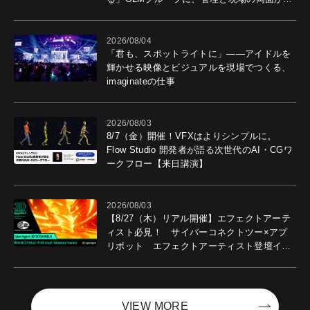
導入効果を聞いた
2026/08/04
「君も、スポットライトに」――アイドルを
輝かせる映像とビジュアルを現場でつくる、
imaginateの仕事
2026/08/03
8/7（金）開催！VFXはよりシンプルに。
Flow Studio 開発者が語る次世代のAI・CGワ
ークフロー【来日講演】
2026/08/03
【8/27（木）リアル開催】エフェクトアーテ
ィスト必見！ サイバーコネクトツー×アプ
リボット エフェクトアーティスト登壇イベ
ントを開催！－サイバーエージェント
VIEW MORE