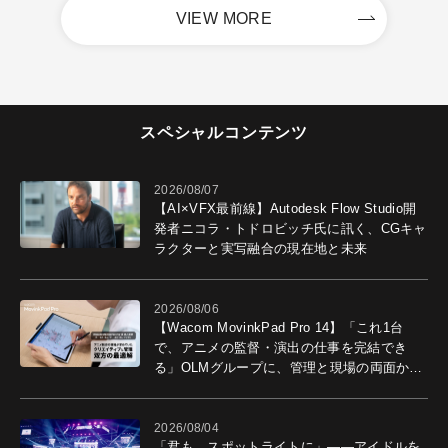
VIEW MORE
スペシャルコンテンツ
2026/08/07
【AI×VFX最前線】Autodesk Flow Studio開
発者ニコラ・トドロビッチ氏に訊く、CGキャ
ラクターと実写融合の現在地と未来
2026/08/06
【Wacom MovinkPad Pro 14】「これ1台
で、アニメの監督・演出の仕事を完結でき
る」OLMグループに、管理と現場の両面から
導入効果を聞いた
2026/08/04
「君も、スポットライトに」――アイドルを