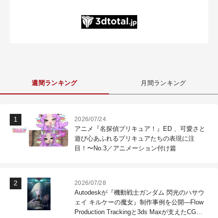
週間ランキング
月間ランキング
2026/07/24
アニメ『名探偵プリキュア！』ED 、可愛さと
遊び心あふれるプリキュアたちの表現に注
目！〜No.3／アニメーション付け篇
2026/07/28
Autodeskが『機動戦士ガンダム 閃光のハサウ
ェイ キルケーの魔女』制作事例を公開―Flow
Production Trackingと3ds Maxが支えたCG制