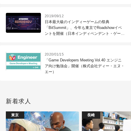
2019/09/12
日本最大級のインディーゲームの祭典
「BitSummit」、今年も東京でRoadshowイベ
ントを開催（日本インディペンデント・ゲーム
協会）
2020/01/15
「Game Developers Meeting Vol.40 エンジニ
ア向け勉強会」開催（株式会社ディー・エヌ・
エー）
新着求人
東京
長崎