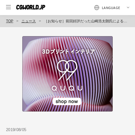
TOP
ニュース
［お知らせ］前回好評だった山崎浩太朗氏による『「気持ち良い動き」の原理を考えるモーショングラフィックス講座』が10月3日に再び開催（CGWORLD +ONE Knowldege）
2019/08/05