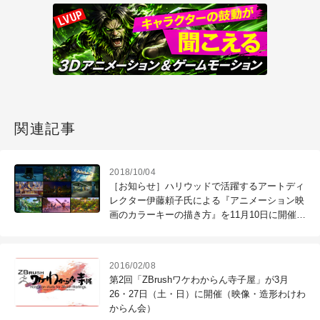
関連記事
2018/10/04
［お知らせ］ハリウッドで活躍するアートディ
レクター伊藤頼子氏による『アニメーション映
画のカラーキーの描き方』を11月10日に開催
（CGWORLD +ONE Knowldege）
2016/02/08
第2回「ZBrushワケわからん寺子屋」が3月
26・27日（土・日）に開催（映像・造形わけわ
からん会）