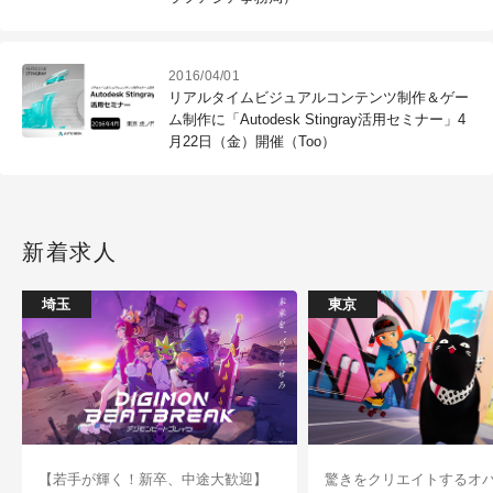
2016/04/01
リアルタイムビジュアルコンテンツ制作＆ゲー
ム制作に「Autodesk Stingray活用セミナー」4
月22日（金）開催（Too）
新着求人
埼玉
東京
【若手が輝く！新卒、中途大歓迎】
驚きをクリエイトするオ