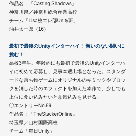
作品名：『Casting Shadows』
神奈川県／神奈川総合産業高校
チーム「Lisa校エレ部Unity班」
油井太一郎（16）
最初で最後のUnityインターハイ！ 悔いのない闘いに
挑む！
高校3年生。年齢的にも最初で最後のUnityインターハ
イに初めて応募し、見事本選出場となった。スタンダ
ードな落ち物ゲームにオリジナルのギミックやブロッ
クを消した時のエフェクトを加えた本作で、少しでも
上位に食い込みたいと意気込みを見せる。
◯エントリーNo.89
作品名：『TheStackerOnline』
埼玉県／山村国際高校
チーム「毎日Unity」