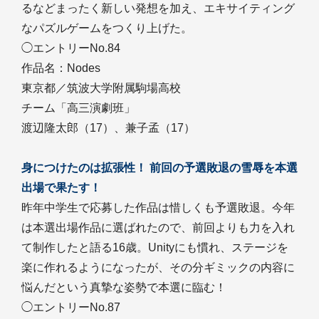
るなどまったく新しい発想を加え、エキサイティング
なパズルゲームをつくり上げた。
◯エントリーNo.84
作品名：Nodes
東京都／筑波大学附属駒場高校
チーム「高三演劇班」
渡辺隆太郎（17）、兼子孟（17）
身につけたのは拡張性！ 前回の予選敗退の雪辱を本選
出場で果たす！
昨年中学生で応募した作品は惜しくも予選敗退。今年
は本選出場作品に選ばれたので、前回よりも力を入れ
て制作したと語る16歳。Unityにも慣れ、ステージを
楽に作れるようになったが、その分ギミックの内容に
悩んだという真摯な姿勢で本選に臨む！
◯エントリーNo.87