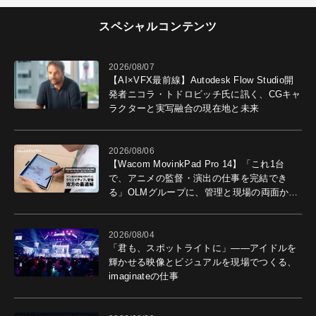
スペシャルコンテンツ
2026/08/07
【AI×VFX最前線】Autodesk Flow Studio開
発者ニコラ・トドロビッチ氏に訊く、CGキャ
ラクターと実写融合の現在地と未来
2026/08/06
【Wacom MovinkPad Pro 14】「これ1台
で、アニメの監督・演出の仕事を完結でき
る」OLMグループに、管理と現場の両面から
導入効果を聞いた
2026/08/04
「君も、スポットライトに」――アイドルを
輝かせる映像とビジュアルを現場でつくる、
imaginateの仕事