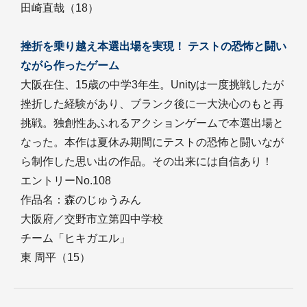
田崎直哉（18）
挫折を乗り越え本選出場を実現！ テストの恐怖と闘い
ながら作ったゲーム
大阪在住、15歳の中学3年生。Unityは一度挑戦したが
挫折した経験があり、ブランク後に一大決心のもと再
挑戦。独創性あふれるアクションゲームで本選出場と
なった。本作は夏休み期間にテストの恐怖と闘いなが
ら制作した思い出の作品。その出来には自信あり！
エントリーNo.108
作品名：森のじゅうみん
大阪府／交野市立第四中学校
チーム「ヒキガエル」
東 周平（15）