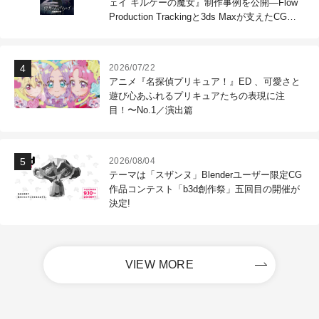
ェイ キルケーの魔女』制作事例を公開―Flow
Production Trackingと3ds Maxが支えたCG制
作現場
2026/07/22
アニメ『名探偵プリキュア！』ED 、可愛さと
遊び心あふれるプリキュアたちの表現に注
目！〜No.1／演出篇
2026/08/04
テーマは「スザンヌ」Blenderユーザー限定CG
作品コンテスト「b3d創作祭」五回目の開催が
決定!
VIEW MORE