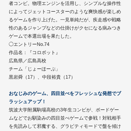
者コンビ。物理エンジンを活用し、シンプルな操作性
によってジェットコースターのような爽快感が楽しめ
るゲームを作り上げた。一見単純だが、疾走感や戦略
性のあるジャンプなどの仕掛けがクセになる病みつき
ゲームで本選出場を果たした。
◯エントリーNo.74
作品名：『コロボット』
広島県／広島高校
チーム「じょーほーぶ」
黒岩舜（17）、中段裕貴（17）
おなじみのゲーム、四目並べをフレッシュな発想でブ
ラッシュアップ！
筑波大学附属駒場高校の3年生コンビが、ボードゲー
ムなどでお馴染みの四目並べゲームで参戦！対戦相手
を先読みして邪魔する、グラビティモードで盤を傾け