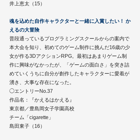
井上恵太（15）
魂を込めた自作キャラクターと一緒に入賞したい！ か
えるの大冒険
普段通っているプログラミングスクールからの案内で
本大会を知り、初めてのゲーム制作に挑んだ16歳の少
女が作る3DアクションRPG。最初はあまりゲーム制
作に興味がなかったが、「ゲームの面白さ」を突き詰
めていくうちに自分が創作したキャラクターに愛着が
湧き、大事な存在になった。
◯エントリーNo.37
作品名：『かえるはかえる』
東京都／豊島岡女子学園高校
チーム「cigarette」
島田東子（16）