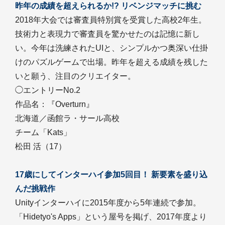
昨年の成績を超えられるか!? リベンジマッチに挑む
2018年大会では審査員特別賞を受賞した高校2年生。
技術力と表現力で審査員を驚かせたのは記憶に新し
い。今年は洗練されたUIと、シンプルかつ奥深い仕掛
けのパズルゲームで出場。昨年を超える成績を残した
いと願う、注目のクリエイター。
◯エントリーNo.2
作品名：『Overturn』
北海道／函館ラ・サール高校
チーム「Kats」
松田 活（17）
17歳にしてインターハイ参加5回目！ 新要素を盛り込
んだ挑戦作
Unityインターハイに2015年度から5年連続で参加。
「Hidetyo's Apps」という屋号を掲げ、2017年度より