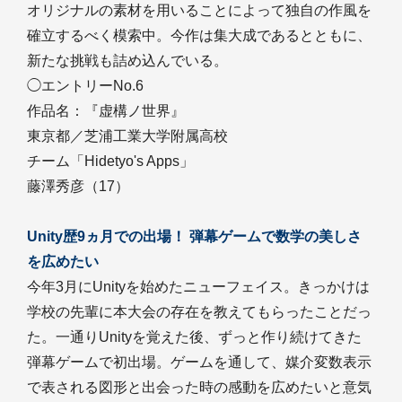
オリジナルの素材を用いることによって独自の作風を
確立するべく模索中。今作は集大成であるとともに、
新たな挑戦も詰め込んでいる。
◯エントリーNo.6
作品名：『虚構ノ世界』
東京都／芝浦工業大学附属高校
チーム「Hidetyo's Apps」
藤澤秀彦（17）
Unity歴9ヵ月での出場！ 弾幕ゲームで数学の美しさ
を広めたい
今年3月にUnityを始めたニューフェイス。きっかけは
学校の先輩に本大会の存在を教えてもらったことだっ
た。一通りUnityを覚えた後、ずっと作り続けてきた
弾幕ゲームで初出場。ゲームを通して、媒介変数表示
で表される図形と出会った時の感動を広めたいと意気