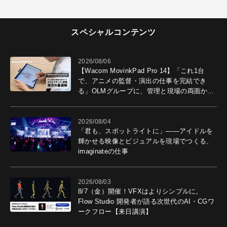
スペシャルコンテンツ
2026/08/06
【Wacom MovinkPad Pro 14】「これ1台
で、アニメの監督・演出の仕事を完結でき
る」OLMグループに、管理と現場の両面から
導入効果を聞いた
2026/08/04
「君も、スポットライトに」――アイドルを
輝かせる映像とビジュアルを現場でつくる、
imaginateの仕事
2026/08/03
8/7（金）開催！VFXはよりシンプルに。
Flow Studio 開発者が語る次世代のAI・CGワ
ークフロー【来日講演】