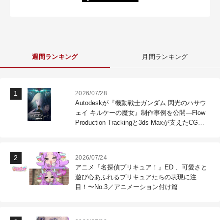
週間ランキング
月間ランキング
2026/07/28
Autodeskが『機動戦士ガンダム 閃光のハサウ
ェイ キルケーの魔女』制作事例を公開―Flow
Production Trackingと3ds Maxが支えたCG制
作現場
2026/07/24
アニメ『名探偵プリキュア！』ED 、可愛さと
遊び心あふれるプリキュアたちの表現に注
目！〜No.3／アニメーション付け篇