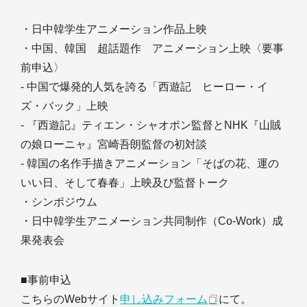
・日中韓学生アニメーション作品上映
・中国、韓国 超話題作 アニメーション上映〈要事
前申込〉
- 中国で爆発的人気を誇る「西遊記 ヒーロー・イ
ズ・バック」上映
- 『西遊記』ティエン・シャオポン監督とNHK『山賊
の娘ローニャ』宮崎吾朗監督の初対談
- 韓国の名作手描きアニメーション「そばの花、運の
いい日、そして春春」上映及び監督トーク
・シンポジウム
・日中韓学生アニメーション共同制作（Co-Work）成
果発表会
■事前申込
こちらのWebサイト
申し込みフォーム
にて。