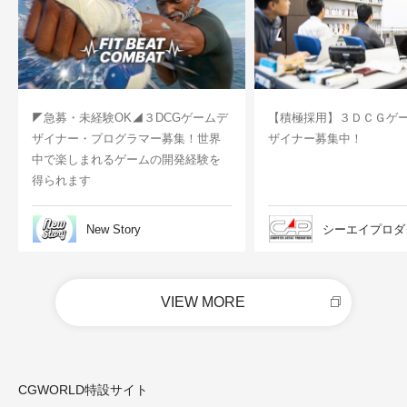
◤急募・未経験OK◢３DCGゲームデ
【積極採用】３ＤＣＧゲ
ザイナー・プログラマー募集！世界
ザイナー募集中！
中で楽しまれるゲームの開発経験を
得られます
New Story
シーエイプロダ
VIEW MORE
CGWORLD特設サイト