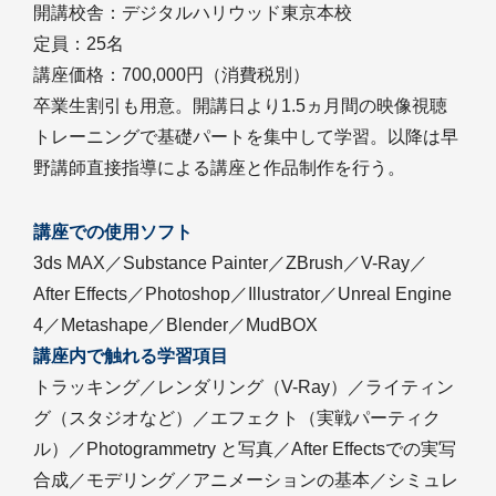
開講校舎：デジタルハリウッド東京本校
定員：25名
講座価格：700,000円（消費税別）
卒業生割引も用意。開講日より1.5ヵ月間の映像視聴
トレーニングで基礎パートを集中して学習。以降は早
野講師直接指導による講座と作品制作を行う。
講座での使用ソフト
3ds MAX／Substance Painter／ZBrush／V-Ray／
After Effects／Photoshop／Illustrator／Unreal Engine
4／Metashape／Blender／MudBOX
講座内で触れる学習項目
トラッキング／レンダリング（V-Ray）／ライティン
グ（スタジオなど）／エフェクト（実戦パーティク
ル）／Photogrammetry と写真／After Effectsでの実写
合成／モデリング／アニメーションの基本／シミュレ