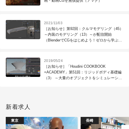
画・動画CGを無償提供（アマナ）
2021/11/03
［お知らせ］第92回：クルマモデリング（45）
～内装のモデリング（13）～が配信開始
（BlenderでCGをはじめよう！ゼロから学ぶ
3DCG教室）
2019/05/24
［お知らせ］「Houdini COOKBOOK
+ACADEMY」第51回：リジッドボディ基礎編
（3） ～大量のオブジェクトをシミュレーショ
ンしてみよう！～が配信開始
新着求人
東京
長崎