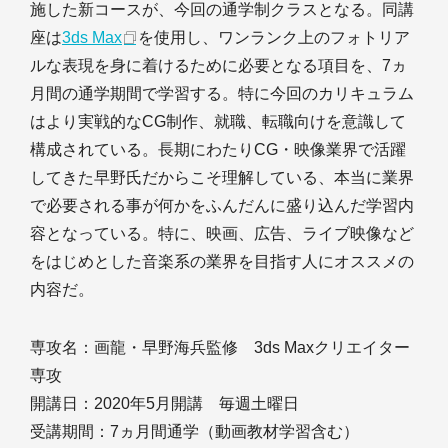
施した新コースが、今回の通学制クラスとなる。同講
座は
3ds Max
を使用し、ワンランク上のフォトリア
ルな表現を身に着けるために必要となる項目を、7ヵ
月間の通学期間で学習する。特に今回のカリキュラム
はより実戦的なCG制作、就職、転職向けを意識して
構成されている。長期にわたりCG・映像業界で活躍
してきた早野氏だからこそ理解している、本当に業界
で必要される事が何かをふんだんに盛り込んだ学習内
容となっている。特に、映画、広告、ライブ映像など
をはじめとした音楽系の業界を目指す人にオススメの
内容だ。
専攻名：画龍・早野海兵監修 3ds Maxクリエイター
専攻
開講日：2020年5月開講 毎週土曜日
受講期間：7ヵ月間通学（動画教材学習含む）