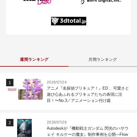
週間ランキング
月間ランキング
2026/07/24
アニメ『名探偵プリキュア！』ED 、可愛さと
遊び心あふれるプリキュアたちの表現に注
目！〜No.3／アニメーション付け篇
2026/07/28
Autodeskが『機動戦士ガンダム 閃光のハサウ
ェイ キルケーの魔女』制作事例を公開―Flow