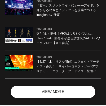
2026/08/04
「君も、スポットライトに」――アイドルを
輝かせる映像とビジュアルを現場でつくる、
imaginateの仕事
2026/08/03
8/7（金）開催！VFXはよりシンプルに。
Flow Studio 開発者が語る次世代のAI・CGワ
ークフロー【来日講演】
2026/08/03
【8/27（木）リアル開催】エフェクトアーテ
ィスト必見！ サイバーコネクトツー×アプ
リボット エフェクトアーティスト登壇イベ
ントを開催！－サイバーエージェント
VIEW MORE