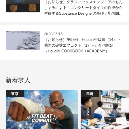
［お知らせ］グラフィックスエンジニアのもん
しょ氏による「コンクリートタイルの作成から
習得するSubstance Designerの基礎」配信開始
（CGWORLD Online Tutorials）
2020/05/15
［お知らせ］第97回：Houdini中級編（14） ～
地面の破壊エフェクト（1）～が配信開始
（Houdini COOKBOOK +ACADEMY）
新着求人
東京
長崎