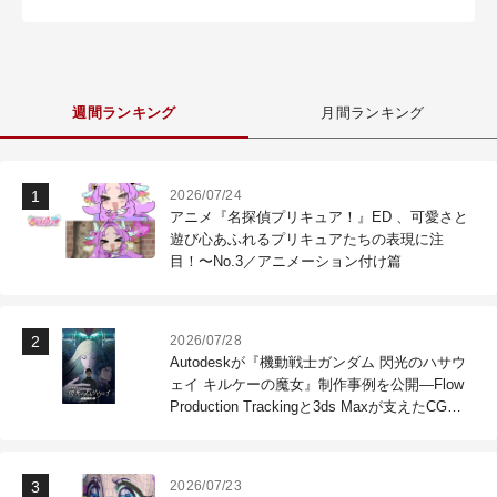
週間ランキング
月間ランキング
2026/07/24
アニメ『名探偵プリキュア！』ED 、可愛さと
遊び心あふれるプリキュアたちの表現に注
目！〜No.3／アニメーション付け篇
2026/07/28
Autodeskが『機動戦士ガンダム 閃光のハサウ
ェイ キルケーの魔女』制作事例を公開―Flow
Production Trackingと3ds Maxが支えたCG制
作現場
2026/07/23