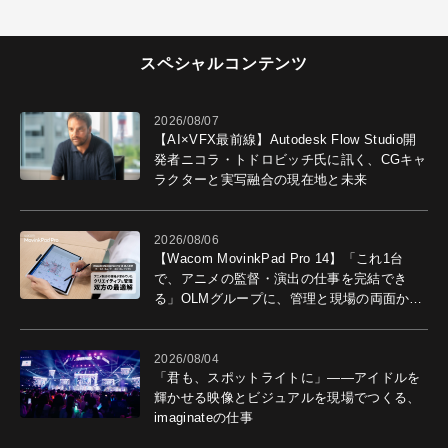
スペシャルコンテンツ
2026/08/07
【AI×VFX最前線】Autodesk Flow Studio開
発者ニコラ・トドロビッチ氏に訊く、CGキャ
ラクターと実写融合の現在地と未来
2026/08/06
【Wacom MovinkPad Pro 14】「これ1台
で、アニメの監督・演出の仕事を完結でき
る」OLMグループに、管理と現場の両面から
導入効果を聞いた
2026/08/04
「君も、スポットライトに」――アイドルを
輝かせる映像とビジュアルを現場でつくる、
imaginateの仕事