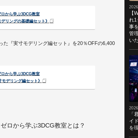
2026
【W
ゼロから学ぶ3DCG教室
れ
Gモデリングの基礎編セット》
事
管
い
た『実寸モデリング編セット』を20％OFFの6,400
ゼロから学ぶ3DCG教室
寸モデリング編セット》
2026
「
イ
う！ゼロから学ぶ3DCG教室とは？
を現