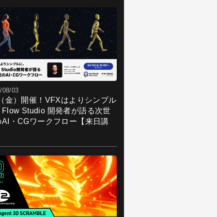
/08/03
7（金）開催！VFXはよりシンプル
Flow Studio 開発者が語る次世
のAI・CGワークフロー【来日講
】