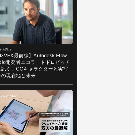
/08/07
I×VFX最前線】Autodesk Flow
udio開発者ニコラ・トドロビッチ
に訊く、CGキャラクターと実写
合の現在地と未来