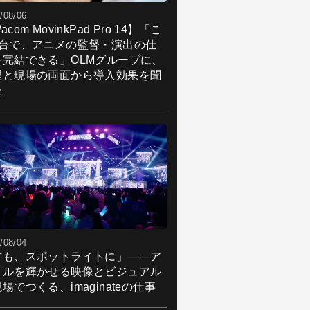
/08/06
acom MovinkPad Pro 14】「こ
1台で、アニメの監督・演出の仕
を完結できる」OLMグループに、
理と現場の両面から導入効果を聞
た
/08/04
君も、スポットライトに」――ア
ドルを輝かせる映像とビジュアル
場でつくる、imaginateの仕事