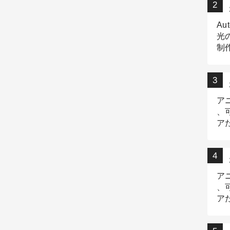
Au
光
制作
Tr
作
ア
、
ア
デ
ア
、
ア
出