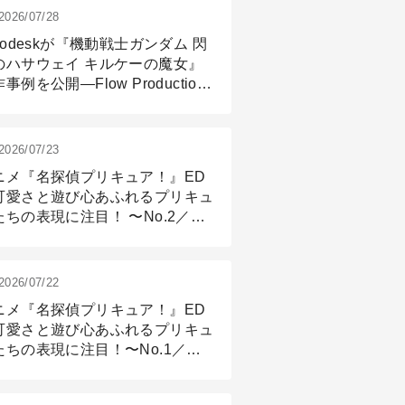
2026/07/28
todeskが『機動戦士ガンダム 閃
のハサウェイ キルケーの魔女』
事例を公開―Flow Production
ackingと3ds Maxが支えたCG制
現場
2026/07/23
ニメ『名探偵プリキュア！』ED
可愛さと遊び心あふれるプリキュ
たちの表現に注目！ 〜No.2／モ
リング＆リギング篇
2026/07/22
ニメ『名探偵プリキュア！』ED
可愛さと遊び心あふれるプリキュ
たちの表現に注目！〜No.1／演
篇