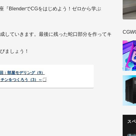
『BlenderでCGをはじめよう！ゼロから学ぶ
CGW
成していきます。最後に残った蛇口部分を作ってキ
びましょう！
4回：部屋モデリング（9）
ッチンをつくろう（3）～
ス