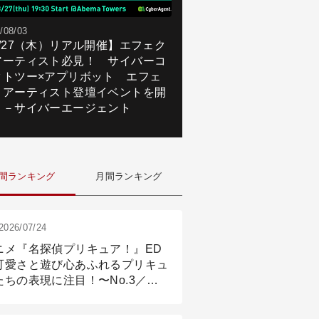
/08/03
8/27（木）リアル開催】エフェク
アーティスト必見！ サイバーコ
クトツー×アプリボット エフェ
トアーティスト登壇イベントを開
！－サイバーエージェント
間ランキング
月間ランキング
2026/07/24
ニメ『名探偵プリキュア！』ED
可愛さと遊び心あふれるプリキュ
たちの表現に注目！〜No.3／ア
メーション付け篇