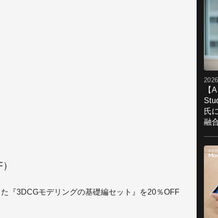
2026
【A
St
氏
融
F）
た『3DCGモデリングの基礎編セット』を20％OFF