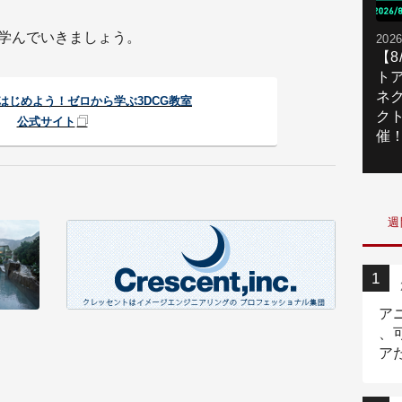
を学んでいきましょう。
2026
【
ト
ネ
CGをはじめよう！ゼロから学ぶ3DCG教室
ク
公式サイト
催
週
ア
、
ア
ニ