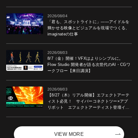
導入効果を聞いた
2026/08/04
「君も、スポットライトに」――アイドルを
輝かせる映像とビジュアルを現場でつくる、
imaginateの仕事
2026/08/03
8/7（金）開催！VFXはよりシンプルに。
Flow Studio 開発者が語る次世代のAI・CGワ
ークフロー【来日講演】
2026/08/03
【8/27（木）リアル開催】エフェクトアーテ
ィスト必見！ サイバーコネクトツー×アプ
リボット エフェクトアーティスト登壇イベ
ントを開催！－サイバーエージェント
VIEW MORE