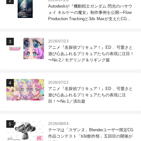
2026/07/28
Autodeskが『機動戦士ガンダム 閃光のハサウ
ェイ キルケーの魔女』制作事例を公開―Flow
Production Trackingと3ds Maxが支えたCG制
作現場
2026/07/23
アニメ『名探偵プリキュア！』ED 、可愛さと
遊び心あふれるプリキュアたちの表現に注目！
〜No.2／モデリング＆リギング篇
2026/07/22
アニメ『名探偵プリキュア！』ED 、可愛さと
遊び心あふれるプリキュアたちの表現に注
目！〜No.1／演出篇
2026/08/04
テーマは「スザンヌ」Blenderユーザー限定CG
作品コンテスト「b3d創作祭」五回目の開催が