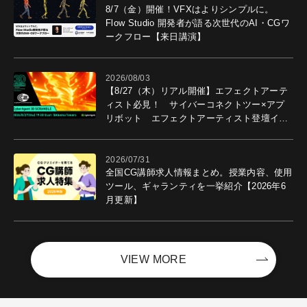
8/7（金）開催！VFXはよりシンプルに。
Flow Studio 開発者が語る次世代のAI・CGワ
ークフロー【来日講演】
2026/08/03
【8/27（木）リアル開催】エフェクトアーテ
ィスト必見！ サイバーコネクトツー×アプ
リボット エフェクトアーティスト登壇イベ
ントを開催！－サイバーエージェント
2026/07/31
全国CG講師求人情報まとめ。授業内容、使用
ツール、ギャランティを一挙紹介【2026年6
月更新】
VIEW MORE