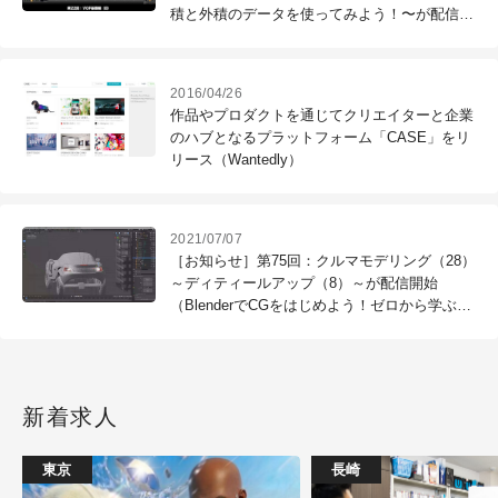
積と外積のデータを使ってみよう！〜が配信開
始
2016/04/26
作品やプロダクトを通じてクリエイターと企業
のハブとなるプラットフォーム「CASE」をリ
リース（Wantedly）
2021/07/07
［お知らせ］第75回：クルマモデリング（28）
～ディティールアップ（8）～が配信開始
（BlenderでCGをはじめよう！ゼロから学ぶ
3DCG教室）
新着求人
東京
長崎