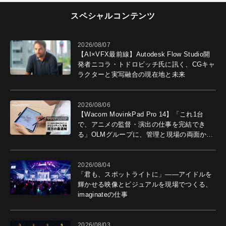
スペシャルコンテンツ
2026/08/07
【AI×VFX最前線】Autodesk Flow Studio開
発者ニコラ・トドロビッチ氏に訊く、CGキャ
ラクターと実写融合の現在地と未来
2026/08/06
【Wacom MovinkPad Pro 14】「これ1台
で、アニメの監督・演出の仕事を完結でき
る」OLMグループに、管理と現場の両面から
導入効果を聞いた
2026/08/04
「君も、スポットライトに」――アイドルを
輝かせる映像とビジュアルを現場でつくる、
imaginateの仕事
2026/08/03