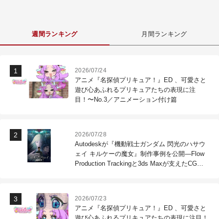
週間ランキング
月間ランキング
2026/07/24
アニメ『名探偵プリキュア！』ED 、可愛さと
遊び心あふれるプリキュアたちの表現に注
目！〜No.3／アニメーション付け篇
2026/07/28
Autodeskが『機動戦士ガンダム 閃光のハサウ
ェイ キルケーの魔女』制作事例を公開―Flow
Production Trackingと3ds Maxが支えたCG制
作現場
2026/07/23
アニメ『名探偵プリキュア！』ED 、可愛さと
遊び心あふれるプリキュアたちの表現に注目！