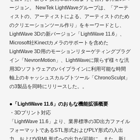
ージョン。 NewTek LightWaveグループは、「アーテ
ィストの、アーティストによる、アーティストのため
のクリエーションツール作り」をキーワードとし、
LightWave 3Dの新バージョン「LightWave 11.6」、
Microsoft社Kinectカメラのサポートを含めた
LightWave 3D用のモーションリターゲティングプラグ
イン「NevronMotion」、LightWaveに限らず様々な汎
用3Dソフトウェアのパイプラインに利用可能な時間
軸上のキャッシュスカルプトツール「ChronoSculpt」
の3製品を同時にリリースした。。
●「LightWave 11.6」のおもな機能拡張概要
・3Dプリント対応
「LightWave 11.6」より、業界標準の3D出力ファイル
フォーマットであるSTL形式およびPLY形式の入出
力、およびVRML形式への出力が可能に。また、新し