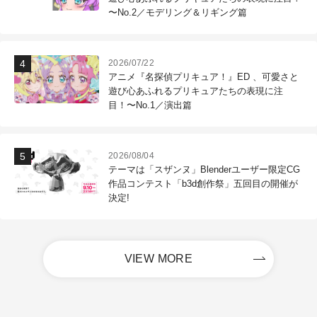
〜No.2／モデリング＆リギング篇
2026/07/22
アニメ『名探偵プリキュア！』ED 、可愛さと
遊び心あふれるプリキュアたちの表現に注
目！〜No.1／演出篇
2026/08/04
テーマは「スザンヌ」Blenderユーザー限定CG
作品コンテスト「b3d創作祭」五回目の開催が
決定!
VIEW MORE