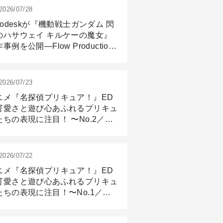
2026/07/28
todeskが『機動戦士ガンダム 閃
のハサウェイ キルケーの魔女』
事例を公開―Flow Production
ackingと3ds Maxが支えたCG制
現場
2026/07/23
ニメ『名探偵プリキュア！』ED
可愛さと遊び心あふれるプリキュ
たちの表現に注目！ 〜No.2／モ
リング＆リギング篇
2026/07/22
ニメ『名探偵プリキュア！』ED
可愛さと遊び心あふれるプリキュ
たちの表現に注目！〜No.1／演
篇