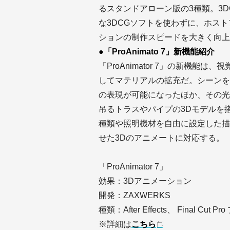
るスタンドアローン版の3種類。3
な3DCGソフトを使わずに、ホス
ションの制作スピードを大きく向上
●「ProAnimato 7」新機能紹介
「ProAnimator 7」の新機
してマテリアルの拡充だ。シーンを
の表現が可能になったほか、その光
吊るトラスやパイプの3Dモデルを
種類や照明機材を自由に設定した描
せた3Dのアニメートに対応する。
「ProAnimator 7」
効果：3Dアニメーション
開発：ZAXWERKS
種類：After Effects、 Final C
※詳細は
こちら