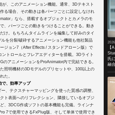
れた機能が、このアニメーション機能。通常、3Dテキスト
作る場合、その動きは各パーツごとに設定しなけれ
imator」なら、搭載するオブジェクトとカメラのモ
で、パーツごとの動きをつけることができる。動き
だけ。もちろんタイムラインを編集して好みのタイ
デルを分裂/破砕するアニメーション機能も他社製品
2026
【A
7（After Effects / スタンドアローン版）で
St
 コントロールとフレアエディターを搭載。3Dライト
氏
のアニメーションをProAnimator内で完結できる。
融
た照明機材の3Dモデルのプリセットや、100以上の
れた。
動で、効率アップ
ダー、テクスチャーマッピングを使った質感の調整、
クト表面へのリフレクション、隣接しているオブジ
ど、3DCG作成ソフトの基本機能も完備。ラインナ
l Cut Pro 7で使用できるFxPlug版、そして単体で使用でき