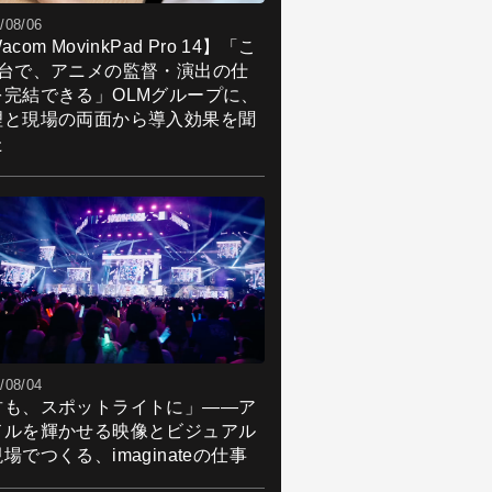
/08/06
acom MovinkPad Pro 14】「こ
1台で、アニメの監督・演出の仕
を完結できる」OLMグループに、
理と現場の両面から導入効果を聞
た
/08/04
君も、スポットライトに」――ア
ドルを輝かせる映像とビジュアル
場でつくる、imaginateの仕事