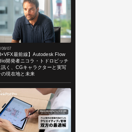
/08/07
I×VFX最前線】Autodesk Flow
udio開発者ニコラ・トドロビッチ
に訊く、CGキャラクターと実写
合の現在地と未来