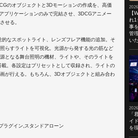
DCGのオブジェクトと3Dモーションの作成を、高価
2026
【W
トアプリケーションのみで完結させ、3DCGアニメー
れ
させる。
事
管
能は、視覚的なスポットライト、レンズフレア機能の追加。そ
い
照らすライトを可視化。光源から発する光の筋など
源となる舞台照明の機材、ライトや、そのライトを
搭載。各設定はプリセットとして収録され、ライトの
画が行える。もちろん、3Dオブジェクトと組み合わ
2026
「
イ
ut Pro プラグイン,スタンドアローン
を現