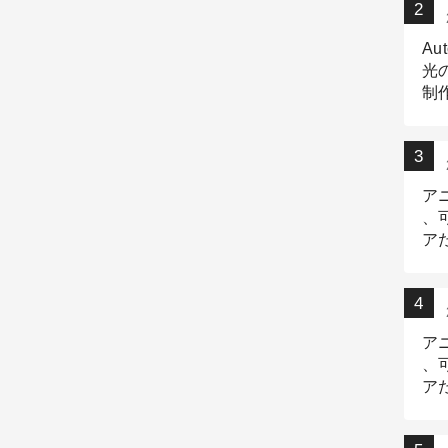
Au
光
制作
Tr
作
ア
、
ア
デ
ア
、
ア
出