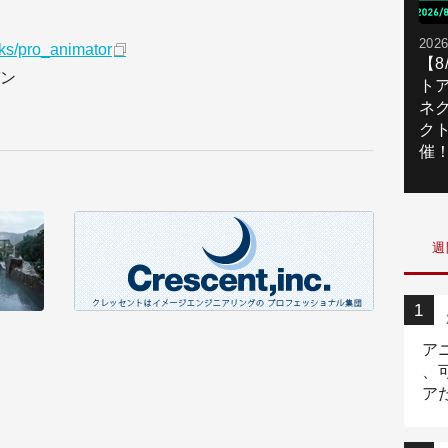
2026
ks/pro_animator
【
ン
ト
ネ
ク
催
週
ア
、
ア
ニ