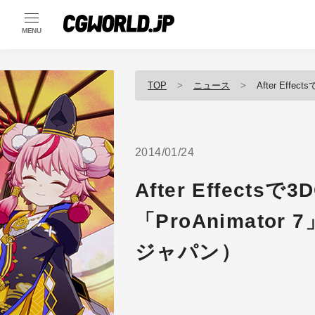
MENU
TOP
ニュース
After Effec
2014/01/24
After Effec
「ProAnimato
ジャパン）