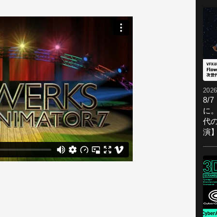
2026
8/
に。
代
演