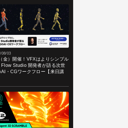
/08/03
7（金）開催！VFXはよりシンプル
Flow Studio 開発者が語る次世
のAI・CGワークフロー【来日講
】