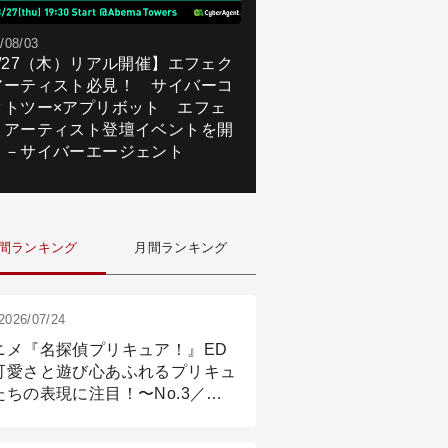
/08/03
8/27（木）リアル開催】エフェク
アーティスト必見！ サイバーコ
クトツー×アプリボット エフェ
トアーティスト登壇イベントを開
！－サイバーエージェント
間ランキング
月間ランキング
2026/07/24
ニメ『名探偵プリキュア！』ED
可愛さと遊び心あふれるプリキュ
たちの表現に注目！〜No.3／ア
メーション付け篇