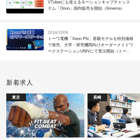
VTuberにも使えるモーションキャプチャシス
テム「Orion」国内販売を開始（Ikinema）
2014/12/08
トーワ電機「Xeon Phi」搭載モデルを特別価格
で発売、大学・研究機関向けオーダーメイドワ
ークステーションUNIVにて受注開始（トーワ
電機）
新着求人
東京
長崎