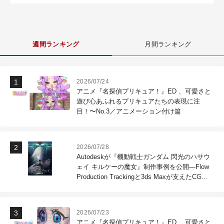
週間ランキング
月間ランキング
2026/07/24
アニメ『名探偵プリキュア！』ED 、可愛さと
遊び心あふれるプリキュアたちの表現に注
目！〜No.3／アニメーション付け篇
2026/07/28
Autodeskが『機動戦士ガンダム 閃光のハサウ
ェイ キルケーの魔女』制作事例を公開―Flow
Production Trackingと3ds Maxが支えたCG制
作現場
2026/07/23
アニメ『名探偵プリキュア！』ED 、可愛さと