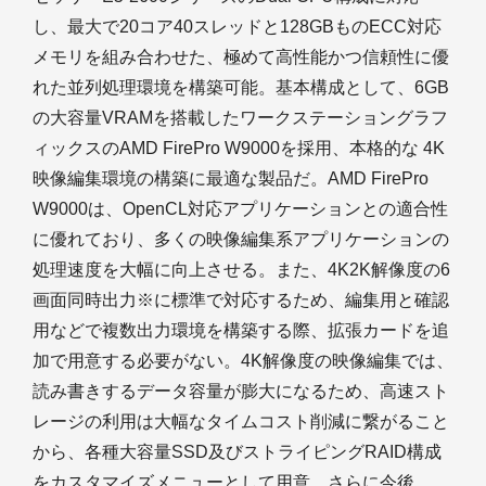
し、最大で20コア40スレッドと128GBものECC対応
メモリを組み合わせた、極めて高性能かつ信頼性に優
れた並列処理環境を構築可能。基本構成として、6GB
の大容量VRAMを搭載したワークステーショングラフ
ィックスのAMD FirePro W9000を採用、本格的な 4K
映像編集環境の構築に最適な製品だ。AMD FirePro
W9000は、OpenCL対応アプリケーションとの適合性
に優れており、多くの映像編集系アプリケーションの
処理速度を大幅に向上させる。また、4K2K解像度の6
画面同時出力※に標準で対応するため、編集用と確認
用などで複数出力環境を構築する際、拡張カードを追
加で用意する必要がない。4K解像度の映像編集では、
読み書きするデータ容量が膨大になるため、高速スト
レージの利用は大幅なタイムコスト削減に繋がること
から、各種大容量SSD及びストライピングRAID構成
をカスタマイズメニューとして用意。さらに今後、