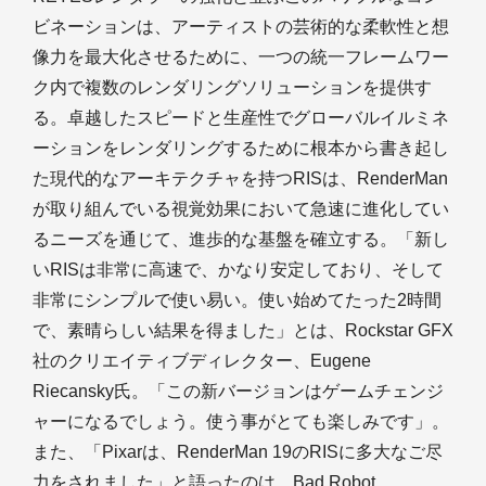
ビネーションは、アーティストの芸術的な柔軟性と想
像力を最大化させるために、一つの統一フレームワー
ク内で複数のレンダリングソリューションを提供す
る。卓越したスピードと生産性でグローバルイルミネ
ーションをレンダリングするために根本から書き起し
た現代的なアーキテクチャを持つRISは、RenderMan
が取り組んでいる視覚効果において急速に進化してい
るニーズを通じて、進歩的な基盤を確立する。「新し
いRISは非常に高速で、かなり安定しており、そして
非常にシンプルで使い易い。使い始めてたった2時間
で、素晴らしい結果を得ました」とは、Rockstar GFX
社のクリエイティブディレクター、Eugene
Riecansky氏。「この新バージョンはゲームチェンジ
ャーになるでしょう。使う事がとても楽しみです」。
また、「Pixarは、RenderMan 19のRISに多大なご尽
力をされました」と語ったのは、Bad Robot