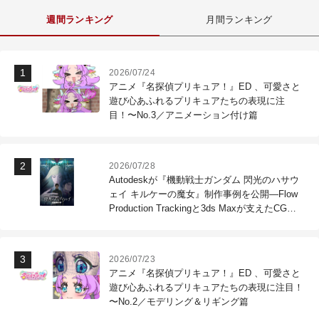
週間ランキング
月間ランキング
2026/07/24
アニメ『名探偵プリキュア！』ED 、可愛さと
遊び心あふれるプリキュアたちの表現に注
目！〜No.3／アニメーション付け篇
2026/07/28
Autodeskが『機動戦士ガンダム 閃光のハサウ
ェイ キルケーの魔女』制作事例を公開―Flow
Production Trackingと3ds Maxが支えたCG制
作現場
2026/07/23
アニメ『名探偵プリキュア！』ED 、可愛さと
遊び心あふれるプリキュアたちの表現に注目！
〜No.2／モデリング＆リギング篇