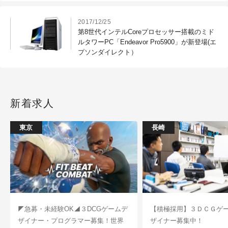
2017/12/25
第8世代インテルCoreプロセッサー搭載のミド
ルタワーPC「Endeavor Pro5900」が新登場(エ
プソンダイレクト）
新着求人
東京
長崎
◤急募・未経験OK◢３DCGゲームデ
【積極採用】３ＤＣＧゲ
ザイナー・プログラマー募集！世界
ザイナー募集中！