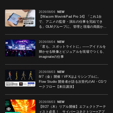
2026/08/06
NEW
【Wacom MovinkPad Pro 14】「これ1台
で、アニメの監督・演出の仕事を完結でき
る」OLMグループに、管理と現場の両面から
導入効果を聞いた
2026/08/04
NEW
「君も、スポットライトに」――アイドルを
輝かせる映像とビジュアルを現場でつくる、
imaginateの仕事
2026/08/03
NEW
8/7（金）開催！VFXはよりシンプルに。
Flow Studio 開発者が語る次世代のAI・CGワ
ークフロー【来日講演】
2026/08/03
NEW
【8/27（木）リアル開催】エフェクトアーテ
ィスト必見！ サイバーコネクトツー×アプ