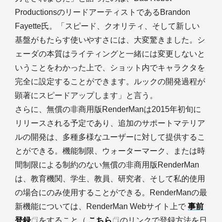
ProductionsのリードアーティストであるBrandon
Fayette氏。「スピード、クオリティ、そして新しい
基盤がもたらす使いやすさには、大変驚きました。シ
ェーダの本質はライティングと一緒には変更しないと
いうことをわかった上で、ショット内でキャラクタを
完全に設定することができます。ルックの開発過程が
顕著にスピードアップします」と言う。
さらに、無償の非商用版RenderManは2015年初旬に
リリースされる予定であり、追加のサポートマテリア
ルの開発は、多種多様なユーザーに対して提供するこ
とができる。機能制限、ウォーターマーク、または時
間制限による制約のない無償の非商用版RenderMan
は、教育機関、学生、教員、研究者、そして私的使用
の場合にのみ使用することができる。RenderManの最
新機能については、RenderMan Webサイト上で
事前
登録
をすること（
こちら
のリンクで登録方法を日