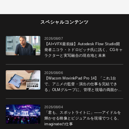
スペシャルコンテンツ
2026/08/07
【AI×VFX最前線】Autodesk Flow Studio開
発者ニコラ・トドロビッチ氏に訊く、CGキャ
ラクターと実写融合の現在地と未来
2026/08/06
【Wacom MovinkPad Pro 14】「これ1台
で、アニメの監督・演出の仕事を完結でき
る」OLMグループに、管理と現場の両面から
導入効果を聞いた
2026/08/04
「君も、スポットライトに」――アイドルを
輝かせる映像とビジュアルを現場でつくる、
imaginateの仕事