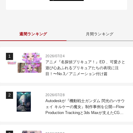
週間ランキング
月間ランキング
2026/07/24
アニメ『名探偵プリキュア！』ED 、可愛さと
遊び心あふれるプリキュアたちの表現に注
目！〜No.3／アニメーション付け篇
2026/07/28
Autodeskが『機動戦士ガンダム 閃光のハサウ
ェイ キルケーの魔女』制作事例を公開―Flow
Production Trackingと3ds Maxが支えたCG制
作現場