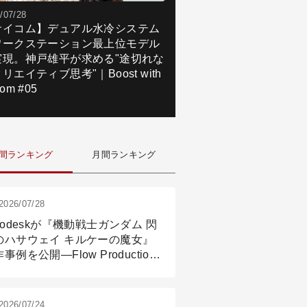
/07/28
サイコム】デュアル水冷システム
ワークステーション最上位モデル
実現。神戸雄平が求める"途切れな
リエイティブ思考"｜Boost with
om #05
間ランキング
月間ランキング
2026/07/28
todeskが『機動戦士ガンダム 閃
のハサウェイ キルケーの魔女』
事例を公開―Flow Production
ackingと3ds Maxが支えたCG制
現場
2026/07/24