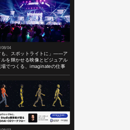
/08/04
君も、スポットライトに」――ア
ドルを輝かせる映像とビジュアル
場でつくる、imaginateの仕事