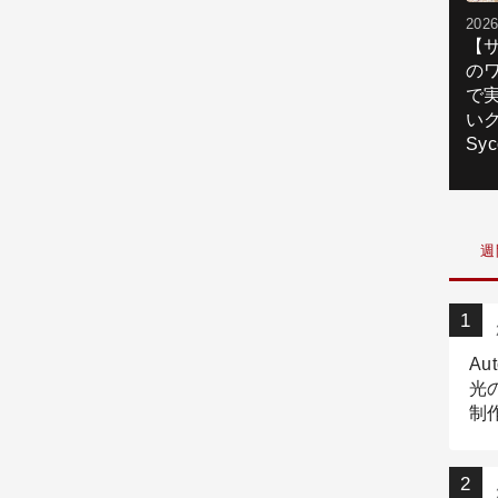
2026
【
の
で
いク
Syc
週
Au
光
制作
Tr
作