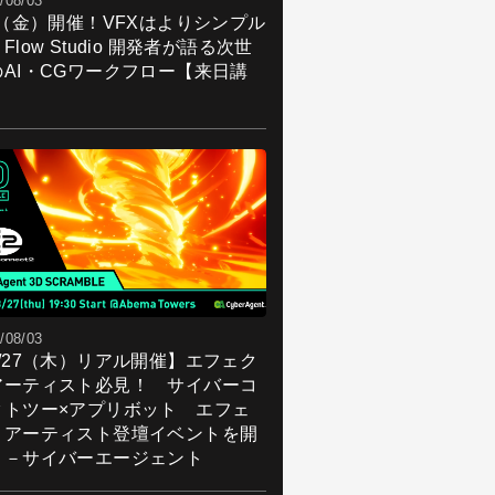
/08/03
7（金）開催！VFXはよりシンプル
Flow Studio 開発者が語る次世
のAI・CGワークフロー【来日講
】
/08/03
8/27（木）リアル開催】エフェク
アーティスト必見！ サイバーコ
クトツー×アプリボット エフェ
トアーティスト登壇イベントを開
！－サイバーエージェント