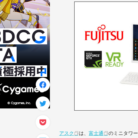
アスク
は、
富士通
のミニタワー型ワ