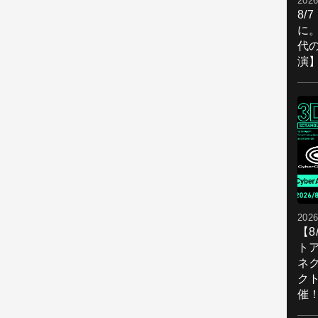
2026
8/
に。
代
演
2026
【
ト
ネ
ク
催