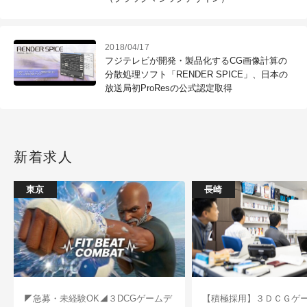
2018/04/17
フジテレビが開発・製品化するCG画像計算の
分散処理ソフト「RENDER SPICE」、日本の
放送局初ProResの公式認定取得
新着求人
東京
長崎
◤急募・未経験OK◢３DCGゲームデ
【積極採用】３ＤＣＧゲ