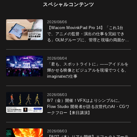
スペシャルコンテンツ
2026/08/06
【Wacom MovinkPad Pro 14】「これ1台
で、アニメの監督・演出の仕事を完結でき
る」OLMグループに、管理と現場の両面から
導入効果を聞いた
2026/08/04
「君も、スポットライトに」――アイドルを
輝かせる映像とビジュアルを現場でつくる、
imaginateの仕事
2026/08/03
8/7（金）開催！VFXはよりシンプルに。
Flow Studio 開発者が語る次世代のAI・CGワ
ークフロー【来日講演】
2026/08/03
【8/27（木）リアル開催】エフェクトアーテ