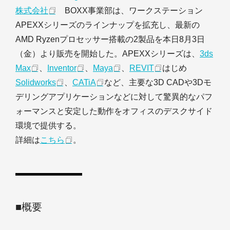
株式会社
BOXX事業部は、ワークステーション
APEXXシリーズのラインナップを拡充し、最新の
AMD Ryzenプロセッサー搭載の2製品を本日8月3日
（金）より販売を開始した。APEXXシリーズは、
3ds
Max
、
Inventor
、
Maya
、
REVIT
はじめ
Solidworks
、
CATiA
など、主要な3D CADや3Dモ
デリングアプリケーションなどに対して驚異的なパフ
ォーマンスと安定した動作をオフィスのデスクサイド
環境で提供する。
詳細は
こちら
。
■概要