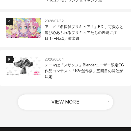
〜No.2／モデリング＆リギング篇
2026/07/22
アニメ『名探偵プリキュア！』ED 、可愛さと
遊び心あふれるプリキュアたちの表現に注
目！〜No.1／演出篇
2026/08/04
テーマは「スザンヌ」Blenderユーザー限定CG
作品コンテスト「b3d創作祭」五回目の開催が
決定!
VIEW MORE