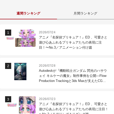
週間ランキング
月間ランキング
2026/07/24
アニメ『名探偵プリキュア！』ED 、可愛さと
遊び心あふれるプリキュアたちの表現に注
目！〜No.3／アニメーション付け篇
2026/07/28
Autodeskが『機動戦士ガンダム 閃光のハサウ
ェイ キルケーの魔女』制作事例を公開―Flow
Production Trackingと3ds Maxが支えたCG制
作現場
2026/07/23
アニメ『名探偵プリキュア！』ED 、可愛さと
遊び心あふれるプリキュアたちの表現に注目！