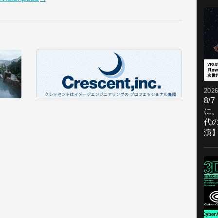
2026
8/
に。
代
演