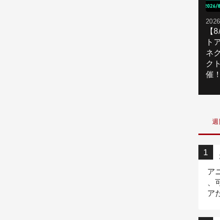
2026
【
ト
ネ
ク
催
週
ア
、
ア
ニ