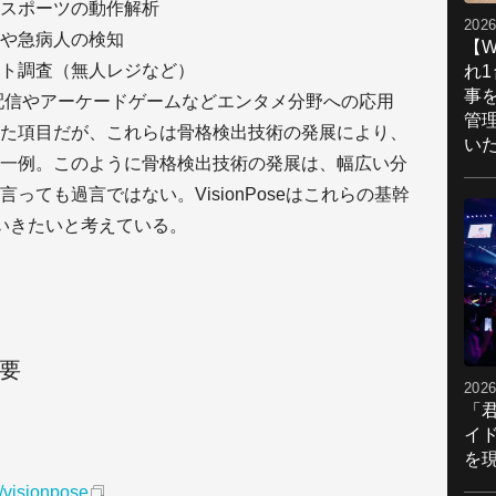
スポーツの動作解析
2026
や急病人の検知
【W
ト調査（無人レジなど）
れ
事
ber）配信やアーケードゲームなどエンタメ分野への応用
管
た項目だが、これらは骨格検出技術の発展により、
い
一例。このように骨格検出技術の発展は、幅広い分
っても過言ではない。VisionPoseはこれらの基幹
いきたいと考えている。
概要
2026
「
イ
を現
/visionpose