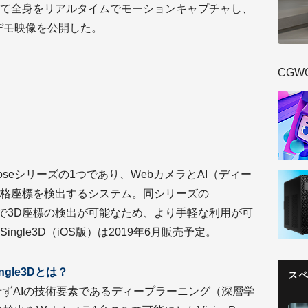
て全身をリアルタイムでモーションキャプチャし、
デモ映像を公開した。
CGW
onPoseシリーズの1つであり、WebカメラとAI（ディー
格座標を検出するシステム。同シリーズの
ラ1つで3D座標の検出が可能なため、より手軽な利用が可
gle3D（iOS版）は2019年6月販売予定。
gle3Dとは？
ス
依存せずAIの技術要素であるディープラーニング（深層学