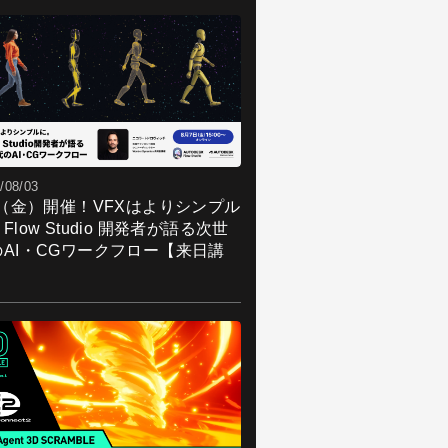
/08/03
7（金）開催！VFXはよりシンプル
Flow Studio 開発者が語る次世
のAI・CGワークフロー【来日講
】