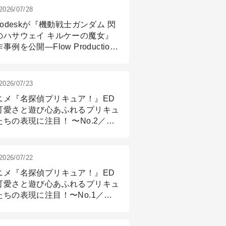
2026/07/28
todeskが『機動戦士ガンダム 閃
のハサウェイ キルケーの魔女』
事例を公開―Flow Production
ackingと3ds Maxが支えたCG制
現場
2026/07/23
ニメ『名探偵プリキュア！』ED
可愛さと遊び心あふれるプリキュ
たちの表現に注目！ 〜No.2／モ
リング＆リギング篇
2026/07/22
ニメ『名探偵プリキュア！』ED
可愛さと遊び心あふれるプリキュ
たちの表現に注目！〜No.1／演
篇