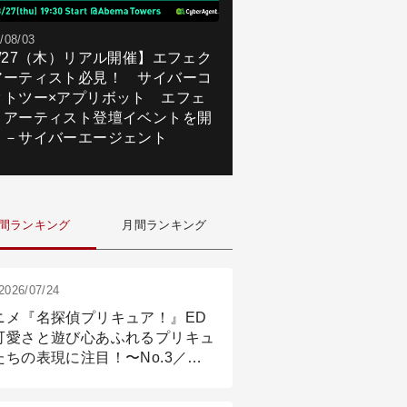
/08/03
8/27（木）リアル開催】エフェク
アーティスト必見！ サイバーコ
クトツー×アプリボット エフェ
トアーティスト登壇イベントを開
！－サイバーエージェント
間ランキング
月間ランキング
2026/07/24
ニメ『名探偵プリキュア！』ED
可愛さと遊び心あふれるプリキュ
たちの表現に注目！〜No.3／ア
メーション付け篇