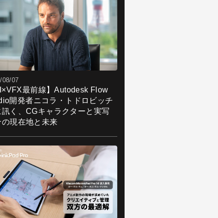
/08/07
I×VFX最前線】Autodesk Flow
udio開発者ニコラ・トドロビッチ
に訊く、CGキャラクターと実写
合の現在地と未来