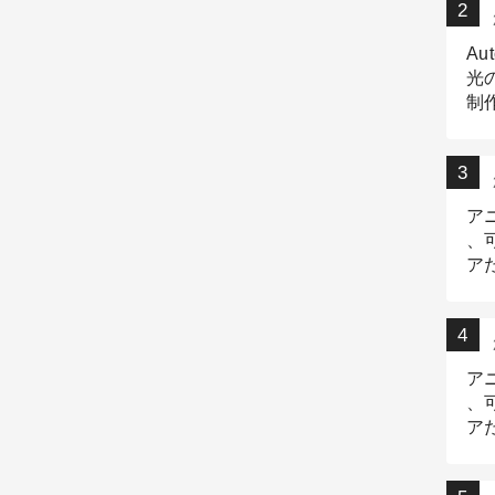
Au
光
制作
Tr
作
ア
、
ア
デ
ア
、
ア
出