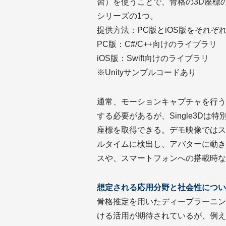
習）を使うことで、骨格の3D座標の検
シリーズの1つ。
提供方法：PC版とiOS版をそれぞ
PC版：C#/C++向けのライブラリ
iOS版：Swift向けのライブラリ
※Unityサンプルコードあり
通常、モーションキャプチャを行う
する必要があるが、Single3Dは
座標を取得できる。デモ映像ではス
ルタイムに検出し、アバターに動き
スや、スマートフォンへの搭載時な
想定される応用分野と社会性につい
骨格推定を用いたディープラーニン
ける活用が期待されているが、例え