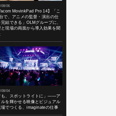
/08/06
acom MovinkPad Pro 14】「こ
1台で、アニメの監督・演出の仕
を完結できる」OLMグループに、
理と現場の両面から導入効果を聞
た
/08/04
君も、スポットライトに」――ア
ドルを輝かせる映像とビジュアル
場でつくる、imaginateの仕事