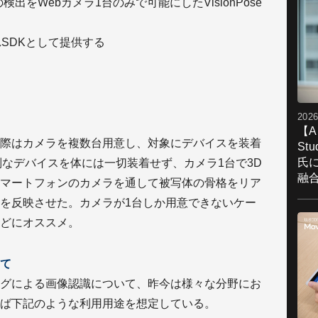
出をWebカメラ1台のみで可能にしたVisionPose
れSDKとして提供する
2026
【A
際はカメラを複数台用意し、対象にデバイスを装着
St
氏
特別なデバイスを体には一切装着せず、カメラ1台で3D
融
マートフォンのカメラを通して被写体の骨格をリア
を反映させた。カメラが1台しか用意できないケー
どにオススメ。
て
グによる画像認識について、昨今は様々な分野にお
ば下記のような利用用途を想定している。