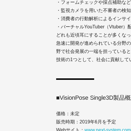
・フォームチェックや採点補助など
・監視カメラを用いた不審者の検知
・消費者の行動解析によるインサイ
・バーチャルYouTuber（Vtu
どれも近頃耳にすることが多くなっ
急速に開発が進められている分野の
野で社会発展の一端を担っていると言
技術の1つとして、社会に貢献して
■VisionPose Single3D製品
価格：未定
販売時期：2019年6月を予定
Webサイト：
www.next-system.com