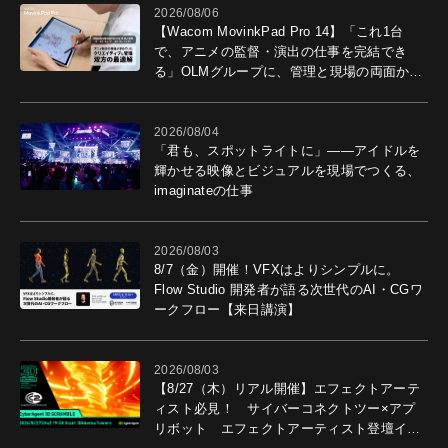
2026/08/06
【Wacom MovinkPad Pro 14】「これ1台
で、アニメの監督・演出の仕事を完結でき
る」OLMグループに、管理と現場の両面から
導入効果を聞いた
2026/08/04
「君も、スポットライトに」――アイドルを
輝かせる映像とビジュアルを現場でつくる、
imaginateの仕事
2026/08/03
8/7（金）開催！VFXはよりシンプルに。
Flow Studio 開発者が語る次世代のAI・CGワ
ークフロー【来日講演】
2026/08/03
【8/27（木）リアル開催】エフェクトアーテ
ィスト必見！ サイバーコネクトツー×アプ
リボット エフェクトアーティスト登壇イベ