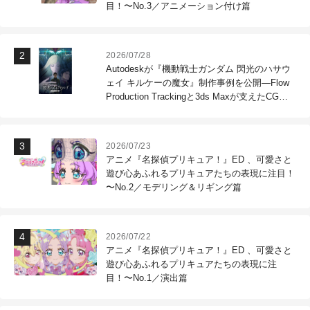
目！〜No.3／アニメーション付け篇
2026/07/28
Autodeskが『機動戦士ガンダム 閃光のハサウ
ェイ キルケーの魔女』制作事例を公開―Flow
Production Trackingと3ds Maxが支えたCG制
作現場
2026/07/23
アニメ『名探偵プリキュア！』ED 、可愛さと
遊び心あふれるプリキュアたちの表現に注目！
〜No.2／モデリング＆リギング篇
2026/07/22
アニメ『名探偵プリキュア！』ED 、可愛さと
遊び心あふれるプリキュアたちの表現に注
目！〜No.1／演出篇