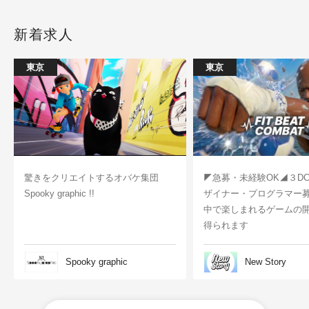
新着求人
東京
東京
驚きをクリエイトするオバケ集団
◤急募・未経験OK◢３D
Spooky graphic !!
ザイナー・プログラマー
中で楽しまれるゲームの
得られます
Spooky graphic
New Story