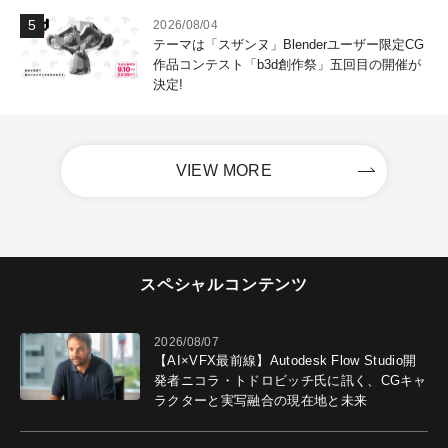
2026/08/04
テーマは「スザンヌ」Blenderユーザー限定CG
作品コンテスト「b3d創作祭」五回目の開催が
決定!
VIEW MORE
スペシャルコンテンツ
2026/08/07
【AI×VFX最前線】Autodesk Flow Studio開
発者ニコラ・トドロビッチ氏に訊く、CGキャ
ラクターと実写融合の現在地と未来