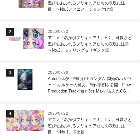
遊び心あふれるプリキュアたちの表現に注
目！〜No.3／アニメーション付け篇
2026/07/23
アニメ『名探偵プリキュア！』ED 、可愛さと
遊び心あふれるプリキュアたちの表現に注目！
〜No.2／モデリング＆リギング篇
2026/07/28
Autodeskが『機動戦士ガンダム 閃光のハサウ
ェイ キルケーの魔女』制作事例を公開―Flow
Production Trackingと3ds Maxが支えたCG制
作現場
2026/07/22
アニメ『名探偵プリキュア！』ED 、可愛さと
遊び心あふれるプリキュアたちの表現に注
目！〜No.1／演出篇