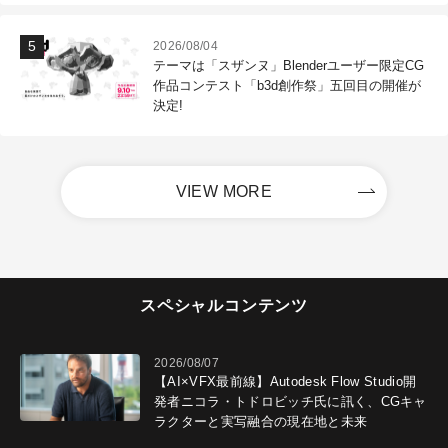
2026/08/04
テーマは「スザンヌ」Blenderユーザー限定CG
作品コンテスト「b3d創作祭」五回目の開催が
決定!
VIEW MORE
スペシャルコンテンツ
2026/08/07
【AI×VFX最前線】Autodesk Flow Studio開
発者ニコラ・トドロビッチ氏に訊く、CGキャ
ラクターと実写融合の現在地と未来