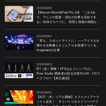
2026/08/06
【Wacom MovinkPad Pro 14】「これ1台
で、アニメの監督・演出の仕事を完結でき
る」OLMグループに、管理と現場の両面から
導入効果を聞いた
2026/08/04
「君も、スポットライトに」――アイドルを
輝かせる映像とビジュアルを現場でつくる、
imaginateの仕事
2026/08/03
8/7（金）開催！VFXはよりシンプルに。
Flow Studio 開発者が語る次世代のAI・CGワ
ークフロー【来日講演】
2026/08/03
【8/27（木）リアル開催】エフェクトアーテ
ィスト必見！ サイバーコネクトツー×アプ