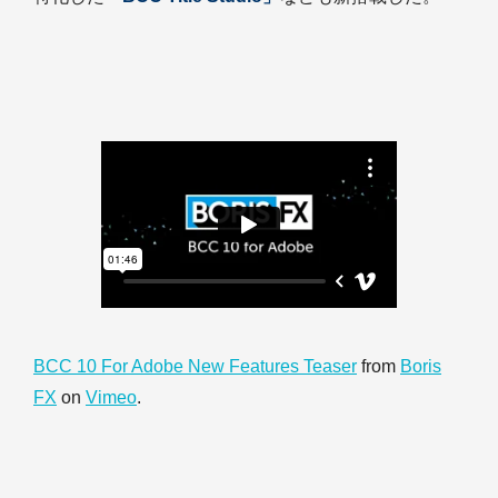
BCC 10 For Adobe New Features Teaser
from
Boris
FX
on
Vimeo
.