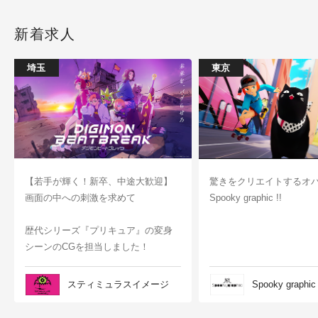
新着求人
埼玉
東京
【若手が輝く！新卒、中途大歓迎】
驚きをクリエイトするオ
画面の中への刺激を求めて
Spooky graphic !!
歴代シリーズ『プリキュア』の変身
シーンのCGを担当しました！
スティミュラスイメージ
Spooky graphic